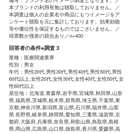
本ブランドの利用有無は聴取しておりません。／
本調査は個人の企業名や商品にもつイメージをア
ンケート聴取を元に集計しております。効果効能
等や優位性を保証するものではございません。／
得票数が僅差の競合あり／n=400
回答者の条件※調査３
業種：医療関連業界
性別：男女
年代：男性20代,男性30代,男性40代,男性50代,男性
60代以上,女性20代,女性30代,女性40代,女性50代,女
性60代以上
居住地：北海道,青森県,岩手県,宮城県,秋田県,山形
県,福島県,茨城県,栃木県,群馬県,埼玉県,千葉県,東
京都,神奈川県,新潟県,富山県,石川県,福井県,山梨
県,長野県,岐阜県,静岡県,愛知県,三重県,滋賀県,京
都府,大阪府,兵庫県,奈良県,和歌山県,鳥取県,島根
県,岡山県,広島県,山口県,徳島県,香川県,愛媛県,高