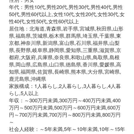
年代：男性10代,男性20代,男性30代,男性40代,男性
50代,男性60代以上,女性10代,女性20代,女性30代,女
性40代,女性50代,女性60代以上
居住地：北海道,青森県,岩手県,宮城県,秋田県,山形
県,福島県,茨城県,栃木県,群馬県,埼玉県,千葉県,東
京都,神奈川県,新潟県,富山県,石川県,福井県,山梨
県,長野県,岐阜県,静岡県,愛知県,三重県,滋賀県,京
都府,大阪府,兵庫県,奈良県,和歌山県,鳥取県,島根
県,岡山県,広島県,山口県,徳島県,香川県,愛媛県,高
知県,福岡県,佐賀県,長崎県,熊本県,大分県,宮崎県,
鹿児島県,沖縄県
家族構成：1人暮らし,2人暮らし,3人暮らし,4人暮
らし,5人以上
年収：～300万円未満,300万円～400万円未満,400
万円～500万円未満,500万円～600万円未満,600万
円～700万円未満,700万円～800万円未満,800万円
～
社会人経験：～5年未満,5年～10年未満,10年～15年