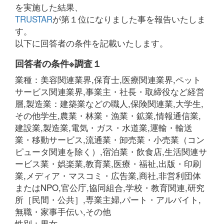
を実施した結果、
TRUSTAR
が第１位になりました事を報告いたしま
す。
以下に回答者の条件を記載いたします。
回答者の条件※調査１
業種：美容関連業界,保育士,医療関連業界,ペット
サービス関連業界,事業主・社長・取締役など経営
層,製造業：建築業などの職人,保険関連業,大学生,
その他学生,農業・林業・漁業・鉱業,情報通信業,
建設業,製造業,電気・ガス・水道業,運輸・輸送
業・移動サービス,流通業・卸売業・小売業（コン
ピュータ関連を除く）,宿泊業・飲食店,生活関連サ
ービス業・娯楽業,教育業,医療・福祉,出版・印刷
業,メディア・マスコミ・広告業,商社,非営利団体
またはNPO,官公庁,協同組合,学校・教育関連,研究
所［民間・公共］,専業主婦,パート・アルバイト,
無職・家事手伝い,その他
性別：男女