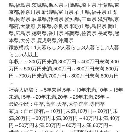
県,福島県,茨城県,栃木県,群馬県,埼玉県,千葉県,東
京都,神奈川県,新潟県,富山県,石川県,福井県,山梨
県,長野県,岐阜県,静岡県,愛知県,三重県,滋賀県,京
都府,大阪府,兵庫県,奈良県,和歌山県,島根県,岡山
県,広島県,徳島県,香川県,福岡県,佐賀県,長崎県,熊
本県,大分県,鹿児島県,沖縄県
家族構成：1人暮らし,2人暮らし,3人暮らし,4人暮
らし,5人以上
年収：～300万円未満,300万円～400万円未満,400
万円～500万円未満,500万円～600万円未満,600万
円～700万円未満,700万円～800万円未満,800万円
～
社会人経験：～5年未満,5年～10年未満,10年～15年
未満,15年～20年未満,20年～25年未満,25年～
最終学歴：中卒,高卒,大卒,大学院卒,専門卒
家賃：自己所有,～10万円未満,10万円～20万円未
満,20万円～30万円未満,30万円～40万円未満,40万
円～50万円未満,50万円～60万円未満,60万円～
備考：ブランド名のイメージ調査となります。／