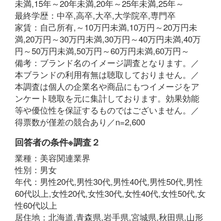
未満,15年～20年未満,20年～25年未満,25年～
最終学歴：中卒,高卒,大卒,大学院卒,専門卒
家賃：自己所有,～10万円未満,10万円～20万円未
満,20万円～30万円未満,30万円～40万円未満,40万
円～50万円未満,50万円～60万円未満,60万円～
備考：ブランド名のイメージ調査となります。／
本ブランドの利用有無は聴取しておりません。／
本調査は個人の企業名や商品にもつイメージをア
ンケート聴取を元に集計しております。効果効能
等や優位性を保証するものではございません。／
得票数が僅差の競合あり／n=2,600
回答者の条件※調査２
業種：美容関連業界
性別：男女
年代：男性20代,男性30代,男性40代,男性50代,男性
60代以上,女性20代,女性30代,女性40代,女性50代,女
性60代以上
居住地：北海道,青森県,岩手県,宮城県,秋田県,山形