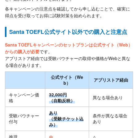
各キャンペーンの注意点を確認してから申し込むことで、確実に
得点を受け取ってお得に試験対策を始められます。
Santa TOEFL公式サイト以外での購入と注意点
Santa TOEFLキャンペーンのセットプランは公式サイト（Web）
からの購入が必要
です。
アプリストア経由では受験バウチャーの取得や価格がWebと異な
る場合があります。
公式サイト（We
アプリストア経由
b）
キャンペーン価
32,000円
異なる場合あり
格
（自動反映）
あり
受験バウチャー
条件が異なる場合
（受験チケット込
付与
あり
み）
推奨
◎
△