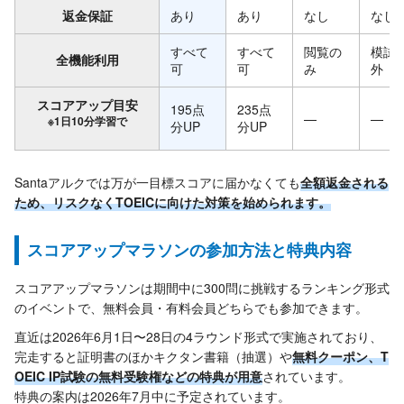
返金保証
あり
あり
なし
なし
すべて
すべて
閲覧の
模試
全機能利用
可
可
み
外
スコアアップ目安
195点
235点
—
—
※1日10分学習で
分UP
分UP
Santaアルクでは万が一目標スコアに届かなくても
全額返金される
ため、リスクなくTOEICに向けた対策を始められます。
スコアアップマラソンの参加方法と特典内容
スコアアップマラソンは期間中に300問に挑戦するランキング形式
のイベントで、無料会員・有料会員どちらでも参加できます。
直近は2026年6月1日〜28日の4ラウンド形式で実施されており、
完走すると証明書のほかキクタン書籍（抽選）や
無料クーポン、T
OEIC IP試験の無料受験権などの特典が用意
されています。
特典の案内は2026年7月中に予定されています。