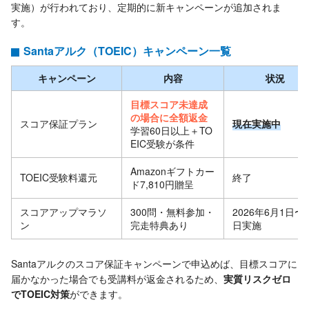
実施）が行われており、定期的に新キャンペーンが追加されま
す。
Santaアルク（TOEIC）キャンペーン一覧
キャンペーン
内容
状況
目標スコア未達成
の場合に全額返金
スコア保証プラン
現在実施中
学習60日以上＋TO
EIC受験が条件
Amazonギフトカー
TOEIC受験料還元
終了
ド7,810円贈呈
スコアアップマラソ
300問・無料参加・
2026年6月1日〜2
ン
完走特典あり
日実施
Santaアルクのスコア保証キャンペーンで申込めば、目標スコアに
届かなかった場合でも受講料が返金されるため、
実質リスクゼロ
でTOEIC対策
ができます。