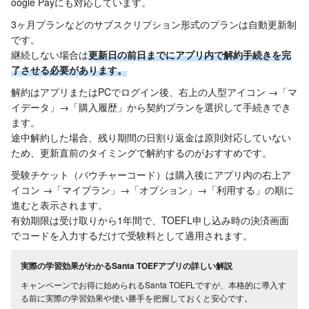
oogle Payにも対応しています。
3ヶ月プランなどのサブスクリプション形式のプランは自動更新制
です。
継続しない場合は
更新日の前日までにアプリ内で解約手続きを完
了させる必要があります。
解約はアプリまたはPCでログイン後、右上の人型アイコン →「マ
イデータ」→「購入履歴」から契約プランを選択して手続きでき
ます。
途中解約した場合、残り期間の日割り返金は原則対応していない
ため、更新直前のタイミングで解約するのがおすすめです。
受験チケット（バウチャーコード）は購入後にアプリ内の右上ア
イコン →「マイプラン」→「オプション」→「利用する」の順に
進むと表示されます。
有効期限は受け取りから1年間で、TOEFL申し込み時の決済画面
でコードを入力するだけで受験料として適用されます。
実際の学習効果がわかるSanta TOEFアプリの詳しい解説
キャンペーンでお得に始められるSanta TOEFLですが、本格的に導入す
る前に実際の学習効果や使い勝手を把握しておくと安心です。