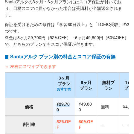
Santaアルクの3ヶ月・6ヶ月プランにはスコア保証が付いてお
り、目標スコアに届かなかった場合は受講料が全額返金されま
す。
保証を受けるための条件は「学習60日以上」と「TOEIC受験」の2
つです。
料金は3ヶ月29,700円（52%OFF）・6ヶ月49,800円（60%OFF）
で、どちらのプランでもスコア保証が付きます。
Santaアルク プラン別の料金とスコア保証の有無
⇔
左右にスワイプできます
3ヶ月
6ヶ月
無料プ
1週
プラン
プラン
ラン
プラ
おすすめ
¥29,70
¥49,80
価格
無料
¥4,90
0
0
52%OF
60%OF
割引率
—
—
F
F