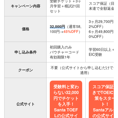
受験チケット＋3ヶ
スコア保証（目
キャンペーン内容
月学習＋模試21回
未達で全額返金
セット
3ヶ月29,700円（
32,000円
（通常58,
2%OFF）
価格
100円→
45%OFF
）
6ヶ月49,800円（
0%OFF）
初回購入のみ
学習60日以上＋T
申し込み条件
バウチャーコード
EIC受験
有効期限1年
不要（公式サイトから申し込むだけで自
クーポン
適用）
受験料と変わ
スコア保証付
らない32,000
きでTOEIC対
円でチケット
策をスター
を入手！
ト！
公式サイト
Santa TOEF
Santaアルク
Lの公式サイ
の公式サイト