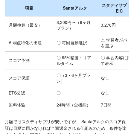
スタディサプリT
項目
Santaアルク
EIC
8,300円〜（6ヶ月
月額換算（最安）
3,278円
プラン）
△ 学習者がパー
AI弱点特化の出題
〇 毎回自動選択
を選ぶ
〇 95%精度・リア
〇 学習内容に応
スコア予測
ルタイム
て表示
〇（3・6ヶ月プラ
スコア保証
なし
ン）
ETS公認
〇
なし
無料体験
24時間（全機能）
7日間
月額ではスタディサプリが安いですが、 Santaアルクのスコア保
証は目標に届かなければ全額返金される仕組みのため、条件を達