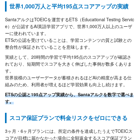
世界1,000万人と平均195点スコアアップの実績
SantaアルクはTOEICを運営するETS（Educational Testing Servic
e）が公認するAI英語学習アプリで、世界1,000万人以上のユーザ
ーに使われています。
ETSの公認を受けていることは、学習コンテンツの質と試験との
整合性が保証されていることを意味します。
実績として、20時間の学習で平均195点のスコアアップが確認さ
れており、短期間でスコアを大きく伸ばした事例が数多くありま
す。
世界規模のユーザーデータが蓄積されるほどAIの精度が高まる仕
組みのため、利用者が増えるほど学習効果も向上し続けます。
ETSの公認と195点アップ実績から、Santaアルクを数字で選べま
す。
スコア保証プランで料金リスクをゼロにできる
3ヶ月・6ヶ月プランには、所定の条件を達成したうえでTOEICス
コアが目標に届かなかった場合に全額返金するスコア保証プラン