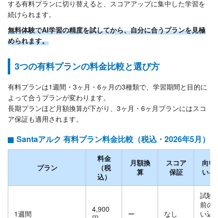
する有料プランに切り替えると、スコアアップに集中した学習を
続けられます。
無料体験でAI学習の精度を試してから、自分に合うプランを見極
められます。
3つの有料プランの料金比較と選び方
有料プランは1週間・3ヶ月・6ヶ月の3種類で、学習期間と目的に
よって合うプランが変わります。
長期プランほど月額換算が下がり、3ヶ月・6ヶ月プランにはスコ
ア保証も適用されます。
Santaアルク 有料プラン料金比較（税込・2026年5月）
料金
月額換
スコア
向い
プラン
（税
算
保証
いる
込）
試験
前の
4,900
1週間
ー
なし
い込