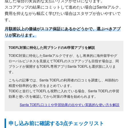
成した場合の実質的な支払いリスクがゼロになります。
スコアアップの結果にコミットして進めたい場合はSantaアルク、
費用を抑えながら幅広く学びたい場合はスタサプが合いやすいで
す。
月額差以上の価値がスコア保証にあるかどうかで、選ぶべきアプ
リが変わります。
TOEFL対策に特化した同ブランドのAI学習アプリを解説
TOEIC対策に特化したSantaアルクですが、もし将来的に海外留学やグ
ローバルビジネスを見据えてTOEFLのスコアアップも目指す場合は、同
ブランドが展開するTOEFL専用アプリSanta TOEFLも選択肢に入りま
す。
こちらの記事では、Santa TOEFLの利用者の口コミを調査し、AI添削の
精度や効率的な使い方をまとめています。
TOEICと並行してTOEFLも視野に入れている場合、Santa TOEFLの学習
効果と使い方を確認してから対策の準備を始められます。
Santa TOEFL口コミや学習効果の出やすい実践的な使い方を解説
申し込み前に確認する3点チェックリスト