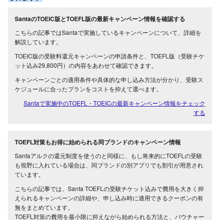
SantaのTOEIC版とTOEFL版の最新キャンペーン情報を確認する
こちらの記事ではSantaで実施しているキャンペーンについて、詳細を
解説しています。
TOEIC版の受験料還元キャンペーンの申請条件と、TOEFL版（受験チケ
ット込み29,800円）の内容をあわせて確認できます。
キャンペーンごとの適用条件や具体的な申し込み方法が分かり、受験ス
ケジュールに合ったプランをコストを抑えて選べます。
Santaで実施中のTOEFL・TOEICの最新キャンペーン情報をチェック
する
TOEFL対策もお得に始められる同ブランドのキャンペーン情報
Santaアルクの還元制度を使うのと同様に、もし将来的にTOEFLの受験
も視野に入れている場合は、同ブランドの別アプリでも割引が用意され
ています。
こちらの記事では、Santa TOEFLの受験チケット込みで費用を大きく抑
えられるキャンペーンの詳細や、申し込み時に適用できるクーポンの有
無をまとめています。
TOEFL対策の費用を最小限に抑えながら始められる方法と、バウチャー