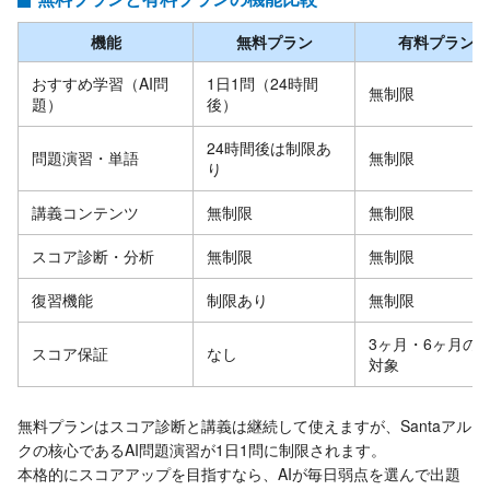
機能
無料プラン
有料プラン
おすすめ学習（AI問
1日1問（24時間
無制限
題）
後）
24時間後は制限あ
問題演習・単語
無制限
り
講義コンテンツ
無制限
無制限
スコア診断・分析
無制限
無制限
復習機能
制限あり
無制限
3ヶ月・6ヶ月の
スコア保証
なし
対象
無料プランはスコア診断と講義は継続して使えますが、Santaアル
クの核心であるAI問題演習が1日1問に制限されます。
本格的にスコアアップを目指すなら、AIが毎日弱点を選んで出題