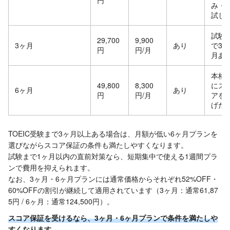
円
み・
試し
試験
29,700
9,900
3ヶ月
あり
で3ヶ
円
円/月
月あ
本格
49,800
8,300
にス
6ヶ月
あり
円
円/月
アを
げた
TOEIC受験まで3ヶ月以上ある場合は、月額が低い6ヶ月プランを
選びながらスコア保証の条件も満たしやすくなります。
試験まで1ヶ月以内の直前対策なら、短期集中で使える1週間プラ
ンで費用を抑えられます。
なお、3ヶ月・6ヶ月プランには通常価格からそれぞれ52%OFF・
60%OFFの割引が継続して適用されています（3ヶ月：通常61,87
5円 / 6ヶ月：通常124,500円）。
スコア保証を受けるなら、3ヶ月・6ヶ月プランで条件を満たしや
すくなります。