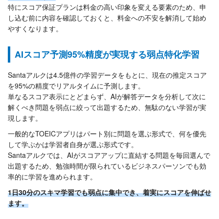
特にスコア保証プランは料金の高い印象を変える要素のため、申
し込む前に内容を確認しておくと、料金への不安を解消して始め
やすくなります。
AIスコア予測95%精度が実現する弱点特化学習
Santaアルクは4.5億件の学習データをもとに、現在の推定スコア
を95%の精度でリアルタイムに予測します。
単なるスコア表示にとどまらず、AIが解答データを分析して次に
解くべき問題を弱点に絞って出題するため、無駄のない学習が実
現します。
一般的なTOEICアプリはパート別に問題を選ぶ形式で、何を優先
して学ぶかは学習者自身が選ぶ形式です。
Santaアルクでは、AIがスコアアップに直結する問題を毎回選んで
出題するため、勉強時間が限られているビジネスパーソンでも効
率的に学習を進められます。
1日30分のスキマ学習でも弱点に集中でき、着実にスコアを伸ばせ
ます。