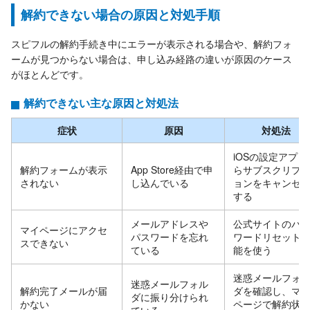
解約できない場合の原因と対処手順
スピフルの解約手続き中にエラーが表示される場合や、解約フォ
ームが見つからない場合は、申し込み経路の違いが原因のケース
がほとんどです。
解約できない主な原因と対処法
症状
原因
対処法
iOSの設定アプリ
解約フォームが表示
App Store経由で申
らサブスクリプ
されない
し込んでいる
ョンをキャンセ
する
メールアドレスや
公式サイトのパ
マイページにアクセ
パスワードを忘れ
ワードリセット
スできない
ている
能を使う
迷惑メールフォ
迷惑メールフォル
解約完了メールが届
ダを確認し、マ
ダに振り分けられ
かない
ページで解約状