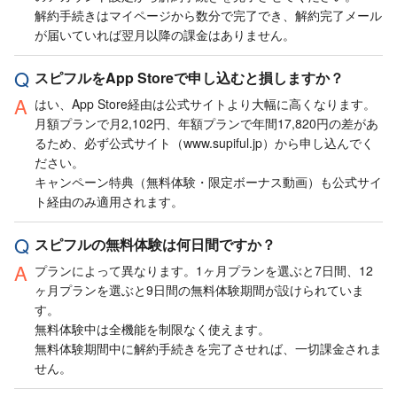
解約手続きはマイページから数分で完了でき、解約完了メール
が届いていれば翌月以降の課金はありません。
スピフルをApp Storeで申し込むと損しますか？
はい、App Store経由は公式サイトより大幅に高くなります。
月額プランで月2,102円、年額プランで年間17,820円の差があ
るため、必ず公式サイト（www.supiful.jp）から申し込んでく
ださい。
キャンペーン特典（無料体験・限定ボーナス動画）も公式サイ
ト経由のみ適用されます。
スピフルの無料体験は何日間ですか？
プランによって異なります。1ヶ月プランを選ぶと7日間、12
ヶ月プランを選ぶと9日間の無料体験期間が設けられていま
す。
無料体験中は全機能を制限なく使えます。
無料体験期間中に解約手続きを完了させれば、一切課金されま
せん。