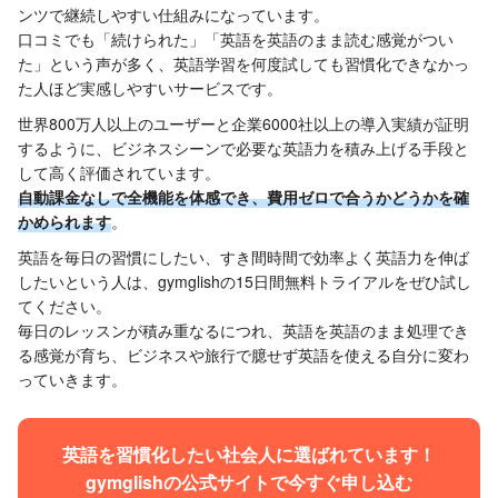
ンツで継続しやすい仕組みになっています。
口コミでも「続けられた」「英語を英語のまま読む感覚がつい
た」という声が多く、英語学習を何度試しても習慣化できなかっ
た人ほど実感しやすいサービスです。
世界800万人以上のユーザーと企業6000社以上の導入実績が証明
するように、ビジネスシーンで必要な英語力を積み上げる手段と
して高く評価されています。
自動課金なしで全機能を体感でき、費用ゼロで合うかどうかを確
かめられます
。
英語を毎日の習慣にしたい、すき間時間で効率よく英語力を伸ば
したいという人は、gymglishの15日間無料トライアルをぜひ試し
てください。
毎日のレッスンが積み重なるにつれ、英語を英語のまま処理でき
る感覚が育ち、ビジネスや旅行で臆せず英語を使える自分に変わ
っていきます。
英語を習慣化したい社会人に選ばれています！
gymglishの公式サイトで今すぐ申し込む