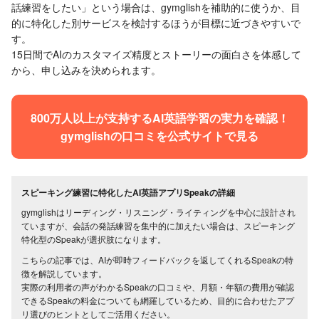
話練習をしたい」という場合は、gymglishを補助的に使うか、目
的に特化した別サービスを検討するほうが目標に近づきやすいで
す。
15日間でAIのカスタマイズ精度とストーリーの面白さを体感して
から、申し込みを決められます。
800万人以上が支持するAI英語学習の実力を確認！
gymglishの口コミを公式サイトで見る
スピーキング練習に特化したAI英語アプリSpeakの詳細
gymglishはリーディング・リスニング・ライティングを中心に設計され
ていますが、会話の発話練習を集中的に加えたい場合は、スピーキング
特化型のSpeakが選択肢になります。
こちらの記事では、AIが即時フィードバックを返してくれるSpeakの特
徴を解説しています。
実際の利用者の声がわかるSpeakの口コミや、月額・年額の費用が確認
できるSpeakの料金についても網羅しているため、目的に合わせたアプ
リ選びのヒントとしてご活用ください。