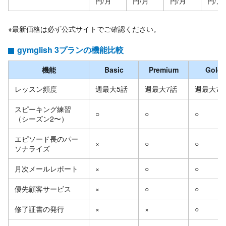
円/月
円/月
円/月
円/月
※最新価格は必ず公式サイトでご確認ください。
gymglish 3プランの機能比較
機能
Basic
Premium
Gold
レッスン頻度
週最大5話
週最大7話
週最大7
スピーキング練習
○
○
○
（シーズン2〜）
エピソード長のパー
×
○
○
ソナライズ
月次メールレポート
×
○
○
優先顧客サービス
×
○
○
修了証書の発行
×
×
○