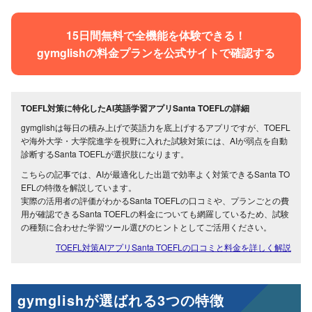
15日間無料で全機能を体験できる！
gymglishの料金プランを公式サイトで確認する
TOEFL対策に特化したAI英語学習アプリSanta TOEFLの詳細
gymglishは毎日の積み上げで英語力を底上げするアプリですが、TOEFL
や海外大学・大学院進学を視野に入れた試験対策には、AIが弱点を自動
診断するSanta TOEFLが選択肢になります。
こちらの記事では、AIが最適化した出題で効率よく対策できるSanta TO
EFLの特徴を解説しています。
実際の活用者の評価がわかるSanta TOEFLの口コミや、プランごとの費
用が確認できるSanta TOEFLの料金についても網羅しているため、試験
の種類に合わせた学習ツール選びのヒントとしてご活用ください。
TOEFL対策AIアプリSanta TOEFLの口コミと料金を詳しく解説
gymglishが選ばれる3つの特徴