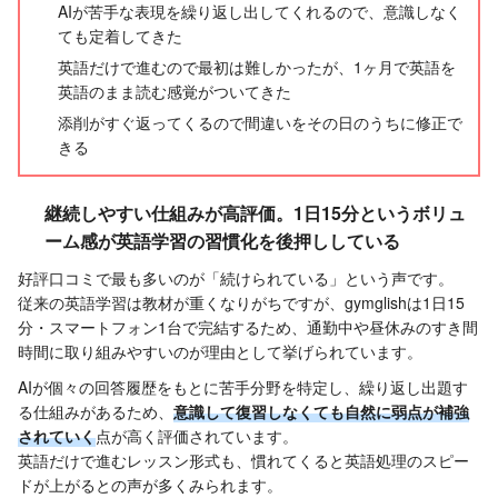
AIが苦手な表現を繰り返し出してくれるので、意識しなく
ても定着してきた
英語だけで進むので最初は難しかったが、1ヶ月で英語を
英語のまま読む感覚がついてきた
添削がすぐ返ってくるので間違いをその日のうちに修正で
きる
継続しやすい仕組みが高評価。1日15分というボリュ
ーム感が英語学習の習慣化を後押ししている
好評口コミで最も多いのが「続けられている」という声です。
従来の英語学習は教材が重くなりがちですが、gymglishは1日15
分・スマートフォン1台で完結するため、通勤中や昼休みのすき間
時間に取り組みやすいのが理由として挙げられています。
AIが個々の回答履歴をもとに苦手分野を特定し、繰り返し出題す
る仕組みがあるため、
意識して復習しなくても自然に弱点が補強
されていく
点が高く評価されています。
英語だけで進むレッスン形式も、慣れてくると英語処理のスピー
ドが上がるとの声が多くみられます。