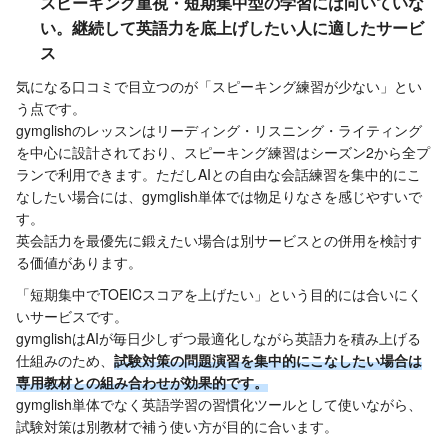
スピーキング重視・短期集中型の学習には向いていな
い。継続して英語力を底上げしたい人に適したサービ
ス
気になる口コミで目立つのが「スピーキング練習が少ない」とい
う点です。
gymglishのレッスンはリーディング・リスニング・ライティング
を中心に設計されており、スピーキング練習はシーズン2から全プ
ランで利用できます。ただしAIとの自由な会話練習を集中的にこ
なしたい場合には、gymglish単体では物足りなさを感じやすいで
す。
英会話力を最優先に鍛えたい場合は別サービスとの併用を検討す
る価値があります。
「短期集中でTOEICスコアを上げたい」という目的には合いにく
いサービスです。
gymglishはAIが毎日少しずつ最適化しながら英語力を積み上げる
仕組みのため、
試験対策の問題演習を集中的にこなしたい場合は
専用教材との組み合わせが効果的です。
gymglish単体でなく英語学習の習慣化ツールとして使いながら、
試験対策は別教材で補う使い方が目的に合います。