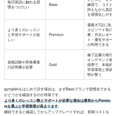
毎日英語に触れる習
Basic
練習で、コスト
慣をつけたい
抑えながら英語
を習慣化しやす
週最大7話に加え
より多くのレッスン
エピソード長の
と学習サポートが欲
Premium
整・月次レポー
しい
ト・優先サポー
が利用できる
修了証書の発行
オンデマンド個
資格試験や昇格審査
Gold
指導で、本格的
の証明書が必要
学習環境と実績
明が整う
gymglishをはじめて試す場合は、まずBasicプランで習慣化できる
かどうかを確認するのが得策です。
より多くのレッスン数とサポートが必要な場合は最初からPremiu
mを選ぶと学習密度が高まります
。
継続できると確認してからアップグレードすれば、初期コストを