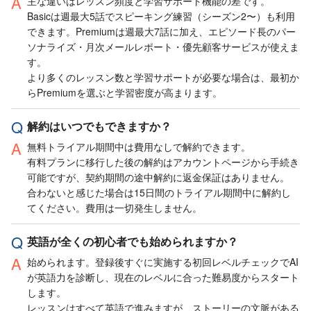
主な違いはレッスン頻度と学習サポート機能の差です。
Basicは週最大5話でスピーキング練習（シーズン2〜）も利用
できます。Premiumは週最大7話に加え、エピソード長のパー
ソナライズ・月次メールレポート・優先顧客サービスが使えま
す。
より多くのレッスン数と学習サポートが必要な場合は、最初か
らPremiumを選ぶと学習密度が高まります。
解約はいつでもできますか？
無料トライアル期間中は費用なしで解約できます。
有料プランに移行した後の解約はアカウントページから手続き
可能ですが、契約期間の途中解約に返金保証はありません。
合わないと感じた場合は15日間のトライアル期間中に解約し
てください。費用は一切発生しません。
英語が全くの初心者でも始められますか？
始められます。登録後すぐに実施する初回レベルチェックでAI
が英語力を診断し、現在のレベルに合った難易度からスタート
します。
レッスンはすべて英語で進みますが、ストーリーの文脈がある