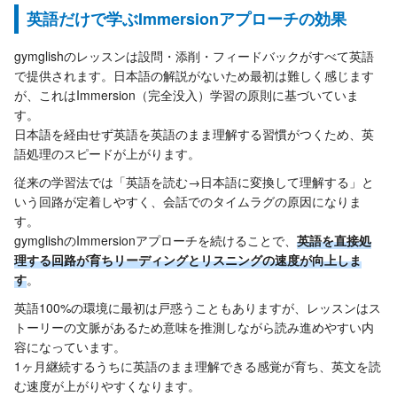
英語だけで学ぶImmersionアプローチの効果
gymglishのレッスンは設問・添削・フィードバックがすべて英語
で提供されます。日本語の解説がないため最初は難しく感じます
が、これはImmersion（完全没入）学習の原則に基づいていま
す。
日本語を経由せず英語を英語のまま理解する習慣がつくため、英
語処理のスピードが上がります。
従来の学習法では「英語を読む→日本語に変換して理解する」と
いう回路が定着しやすく、会話でのタイムラグの原因になりま
す。
gymglishのImmersionアプローチを続けることで、
英語を直接処
理する回路が育ちリーディングとリスニングの速度が向上しま
す
。
英語100%の環境に最初は戸惑うこともありますが、レッスンはス
トーリーの文脈があるため意味を推測しながら読み進めやすい内
容になっています。
1ヶ月継続するうちに英語のまま理解できる感覚が育ち、英文を読
む速度が上がりやすくなります。