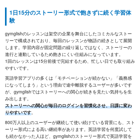
1日15分のストーリー形式で飽きずに続く学習体
験
gymglishのレッスンは架空の企業を舞台にしたコミカルなストー
リーで構成されており、毎回のレッスンが物語の続きとして展開
します。学習内容が固定問題の繰り返しではなく、ストーリーの
進行と連動しているため飽きにくい仕組みになっています。
1回のレッスンは15分前後で完結するため、忙しい日でも取り組み
やすいです。
英語学習アプリの多くは「モチベーションが続かない」「義務感
になってしまう」という理由で途中離脱するユーザーが多いです
が、gymglishではストーリーへの関心が続きを見たい気持ちを生
み出します。
ストーリーへの関心が毎日のログインを習慣化させ、日課に変わ
りやすいです
。
800万人以上のユーザーが継続して使い続けている背景にも、スト
ーリー形式による高い継続率があります。英語学習を何度試して
も続かなかった人ほど、gymglishのストーリー形式で英語学習を