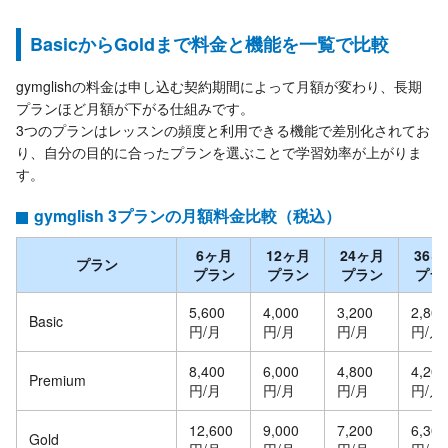
BasicからGoldまで料金と機能を一覧で比較
gymglishの料金は申し込む契約期間によって月額が変わり、長期
プランほど月額が下がる仕組みです。
3つのプランはレッスンの頻度と利用できる機能で差別化されてお
り、自分の目的に合ったプランを選ぶことで学習効率が上がりま
す。
gymglish 3プランの月額料金比較（税込）
6ヶ月
12ヶ月
24ヶ月
36ヶ
プラン
プラン
プラン
プラン
プラ
5,600
4,000
3,200
2,800
Basic
円/月
円/月
円/月
円/月
8,400
6,000
4,800
4,200
Premium
円/月
円/月
円/月
円/月
12,600
9,000
7,200
6,300
Gold