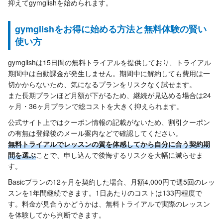
抑えてgymglishを始められます。
gymglishをお得に始める方法と無料体験の賢い
使い方
gymglishは15日間の無料トライアルを提供しており、トライアル
期間中は自動課金が発生しません。期間中に解約しても費用は一
切かからないため、気になるプランをリスクなく試せます。
また長期プランほど月額が下がるため、継続が見込める場合は24
ヶ月・36ヶ月プランで総コストを大きく抑えられます。
公式サイト上ではクーポン情報の記載がないため、割引クーポン
の有無は登録後のメール案内などで確認してください。
無料トライアルでレッスンの質を体感してから自分に合う契約期
間を選ぶ
ことで、申し込んで後悔するリスクを大幅に減らせま
す。
Basicプランの12ヶ月を契約した場合、月額4,000円で週5回のレッ
スンを1年間継続できます。1日あたりのコストは133円程度で
す。料金が見合うかどうかは、無料トライアルで実際のレッスン
を体験してから判断できます。