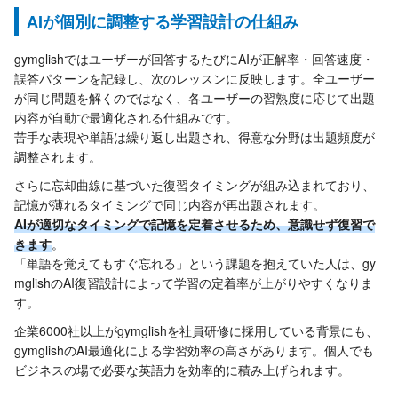
AIが個別に調整する学習設計の仕組み
gymglishではユーザーが回答するたびにAIが正解率・回答速度・
誤答パターンを記録し、次のレッスンに反映します。全ユーザー
が同じ問題を解くのではなく、各ユーザーの習熟度に応じて出題
内容が自動で最適化される仕組みです。
苦手な表現や単語は繰り返し出題され、得意な分野は出題頻度が
調整されます。
さらに忘却曲線に基づいた復習タイミングが組み込まれており、
記憶が薄れるタイミングで同じ内容が再出題されます。
AIが適切なタイミングで記憶を定着させるため、意識せず復習で
きます
。
「単語を覚えてもすぐ忘れる」という課題を抱えていた人は、gy
mglishのAI復習設計によって学習の定着率が上がりやすくなりま
す。
企業6000社以上がgymglishを社員研修に採用している背景にも、
gymglishのAI最適化による学習効率の高さがあります。個人でも
ビジネスの場で必要な英語力を効率的に積み上げられます。