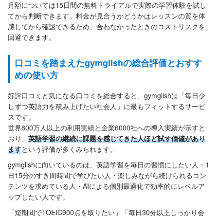
月額については15日間の無料トライアルで実際の学習体験を試し
てから判断できます。料金が見合うかどうかはレッスンの質を体
感してから確認できるため、合わなかったときのコストリスクを
回避できます。
口コミを踏まえたgymglishの総合評価とおすす
めの使い方
好評口コミと気になる口コミを総合すると、gymglishは「毎日少
しずつ英語力を積み上げたい社会人」に最もフィットするサービ
スです。
世界800万人以上の利用実績と企業6000社への導入実績が示すと
おり、
英語学習の継続に課題を感じてきた人ほど試す価値があり
ます
という評価が多くみられます。
gymglishに向いているのは、英語学習を毎日の習慣にしたい人・1
日15分のすき間時間で学びたい人・楽しみながら続けられるコン
テンツを求めている人・AIによる個別最適化で効率的にレベルア
ップしたい人です。
「短期間でTOEIC900点を取りたい」「毎日30分以上しっかり会