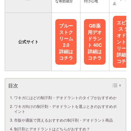
な有効成分
付け心地
止
エビナ
プルー
QB薬
ス デ
ストク
用デオ
オドラ
リーム
ドラン
ントク
公式サイト
2.0
ト 40C
リーム
詳細は
詳細は
詳細は
コチラ
コチラ
コチラ
ワキガにはどの制汗剤・デオドラントのタイプがおすすめか
ワキガ向けの制汗剤・デオドラントを選ぶときのおすすめポ
イント
市販や通販で買えるおすすめの制汗剤・デオドラント商品
制汗剤とデオドラントはどちらがおすすめ？