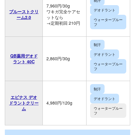
制汗
7,960円/30g
デオドラント
プルーストクリ
ワキガ完全ケアセ
ーム2.0
ットなら
ウォータープルー
→定期初回 210円
フ
制汗
デオドラント
QB薬用デオド
2,860円/30g
ラント 40C
ウォータープルー
フ
制汗
エビナス デオ
デオドラント
ドラントクリー
4,980円/120g
ム
ウォータープルー
フ