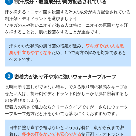
1
制汗成分・殺菌成分が両方配合されている
汗を抑える・ニオイ菌を殺菌する2つの成分が両方配合されている
制汗剤・デオドラントを選びましょう。
ワキガの人や強いニオイがある人は特に、ニオイの原因となる汗
を抑えることと、肌の殺菌をすることが重要です。
汗をかいた状態の肌は菌の増殖が進み、
ワキガでない人も悪
臭が目立ちやすくなる
ため、1つで両方の悩みを対策できると
ベストです。
2
密着力があり汗や水に強いウォータープルーフ
長時間塗り直しができない時や、できる限り朝の状態をキープさ
せたい人は、制汗剤やデオドラント剤がしっかり肌に密着するも
のを選びましょう。
密着力の高さで選ぶならクリームタイプですが、さらにウォータ
ープルーフ処方だと汗をかいても落ちにくくおすすめです。
日中に塗り直す余裕はないという人は特に、朝から夜まで密
着し、
多少の汗をかいても安心できる
制汗剤・デオドラント