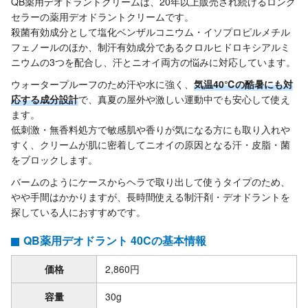
QB薬用デオドラントクリームは、20年以上販売され続けるロング
セラーの薬用デオドラントクリームです。
殺菌有効成分として塩化ベンザルコニウム・イソプロピルメチル
フェノールのほか、制汗有効成分であるクロルヒドロキシアルミ
ニウムの3つを配合し、汗とニオイ両方の悩みに対応しています。
ウォータープルーフのため汗や水に強く、
気温40℃の酷暑にも対
応する成分設計
で、真夏の屋外や激しい運動中でも安心して使え
ます。
低刺激・無香料処方で敏感肌や香りが気になる方にも取り入れや
すく、クリームが肌に密着してニオイの原因となる汗・皮脂・菌
をブロックします。
バームのようにケースからヘラで取り出して使うタイプのため、
やや手間はかかりますが、長時間使える制汗剤・デオドラントを
探している人におすすめです。
QB薬用デオドラント 40Cの基本情報
価格
2,860円
容量
30g