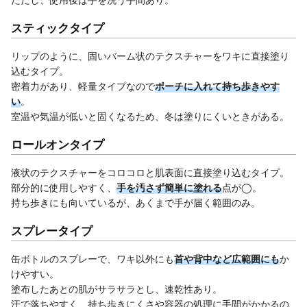
スティックタイプ
リップのように、固いバーム状のテクスチャーをワキに直接塗り
込むタイプ。
密着力があり、軽量タイプなので
ポーチに入れて持ち歩きやす
い
。
室温や気温が低いと固くなるため、冬は塗りにくいときがある。
ロールオンタイプ
液状のテクスチャーをコロコロと肌表面に直接塗り込むタイプ。
部分的に使用しやすく、
手を汚さず簡単に塗れる
点が◯。
持ち歩きにも向いているが、あくまで手が届く範囲のみ。
スプレータイプ
缶ボトルのスプレーで、ワキ以外にも
首や背中など広範囲にも
か
けやすい。
塗布したあとの肌がサラサラとし、速乾性あり。
汗で落ちやすく、持ち歩きにくさや容器の処理に手間がかかるの