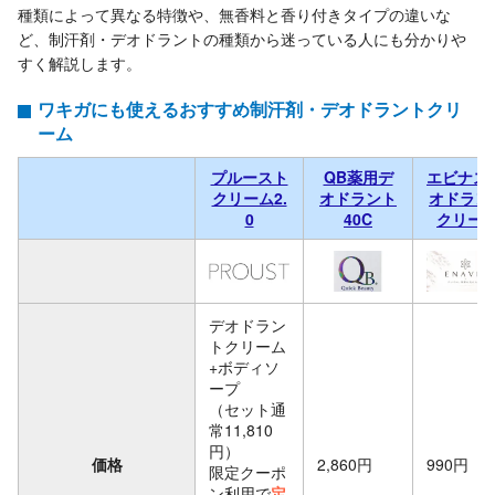
種類によって異なる特徴や、無香料と香り付きタイプの違いな
ど、制汗剤・デオドラントの種類から迷っている人にも分かりや
すく解説します。
ワキガにも使えるおすすめ制汗剤・デオドラントクリ
ーム
プルースト
QB薬用デ
エビナス 
クリーム2.
オドラント
オドラン
0
40C
クリー
デオドラン
トクリーム
+ボディソ
ープ
（セット通
常11,810
円）
価格
2,860円
990円
限定クーポ
ン利用で
定