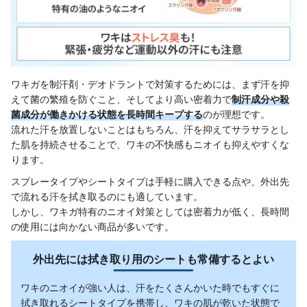
ワキガを制汗剤・デオドラントで対策するためには、まず汗を抑
えて菌の繁殖を防ぐこと、そしてより高い密着力で
制汗成分や殺
菌成分が働きかける状態を長時間キープする
のが理想です。
流れた汗を放置しないことはもちろん、汗を抑えてサラサラとし
た肌を持続させることで、ワキの不快感もニオイも抑えやすくな
ります。
スプレータイプやシートタイプは手軽に購入できる点や、外出先
で流れる汗を拭き取るのにも適しています。
しかし、ワキガ特有のニオイ対策としては密着力が低く、長時間
の使用には向かない商品が多いです。
外出先には拭き取り用のシートも常備するとよい
ワキのニオイが強い人は、汗をたくさんかいた時でもすぐに
拭き取れるシートタイプを携帯し、ワキの肌が乾いた状態で