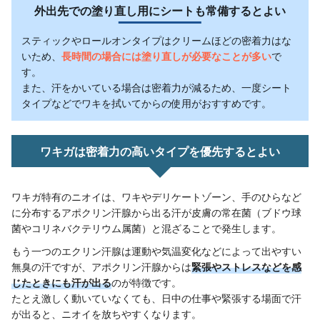
外出先での塗り直し用にシートも常備するとよい
スティックやロールオンタイプはクリームほどの密着力はな
いため、
長時間の場合には塗り直しが必要なことが多い
で
す。
また、汗をかいている場合は密着力が減るため、一度シート
タイプなどでワキを拭いてからの使用がおすすめです。
ワキガは密着力の高いタイプを優先するとよい
ワキガ特有のニオイは、ワキやデリケートゾーン、手のひらなど
に分布するアポクリン汗腺から出る汗が皮膚の常在菌（ブドウ球
菌やコリネバクテリウム属菌）と混ざることで発生します。
もう一つのエクリン汗腺は運動や気温変化などによって出やすい
無臭の汗ですが、アポクリン汗腺からは
緊張やストレスなどを感
じたときにも汗が出る
のが特徴です。
たとえ激しく動いていなくても、日中の仕事や緊張する場面で汗
が出ると、ニオイを放ちやすくなります。