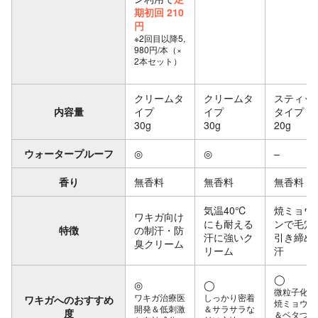
期初回 210
円
※2回目以降5,
980円/本（×
2本セット）
クリームタ
クリームタ
スティッ
内容量
イプ
イプ
タイプ
30g
30g
20g
ウォータープルーフ
◎
◎
–
香り
無香料
無香料
無香料
気温40℃
焼ミョウ
ワキガ向け
にも耐える
ンで毛穴
特徴
の制汗・防
汗に強いク
引き締め
臭クリーム
リーム
汗
◯
◎
◯
微粒子化し
ワキガ治療医
しっかり密着
ワキガへのおすすめ
焼ミョウバ
開発＆低刺激
＆サラサラな
度
＆ベタつき