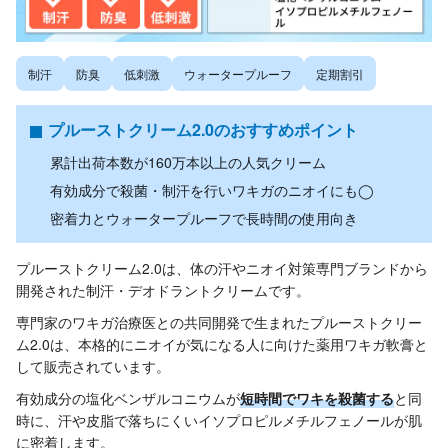
制汗
防臭
低刺激
ウォータープルーフ
定期割引
プルーストクリーム2.0のおすすめポイント
累計出荷本数が160万本以上の人気クリーム
有効成分で殺菌・制汗を行いワキガのニオイにも◯
密着力とウォータープルーフで長時間の使用向き
プルーストクリーム2.0は、体の汗やニオイ対策専門ブランドから
開発された制汗・デオドラントクリームです。
専門家のワキガ治療医との共同開発で生まれたプルーストクリー
ム2.0は、本格的にニオイが気になる人に向けた薬用ワキガ軟膏と
して販売されています。
有効成分の塩化ベンザルコニウムが
短時間でワキを殺菌する
と同
時に、汗や皮脂で落ちにくいイソプロピルメチルフェノールが肌
に密着します。