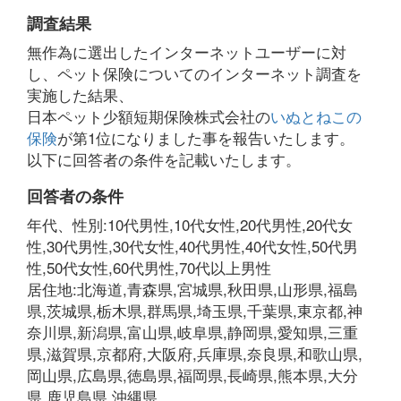
調査結果
無作為に選出したインターネットユーザーに対
し、ペット保険についてのインターネット調査を
実施した結果、
日本ペット少額短期保険株式会社の
いぬとねこの
保険
が第1位になりました事を報告いたします。
以下に回答者の条件を記載いたします。
回答者の条件
年代、性別:10代男性,10代女性,20代男性,20代女
性,30代男性,30代女性,40代男性,40代女性,50代男
性,50代女性,60代男性,70代以上男性
居住地:北海道,青森県,宮城県,秋田県,山形県,福島
県,茨城県,栃木県,群馬県,埼玉県,千葉県,東京都,神
奈川県,新潟県,富山県,岐阜県,静岡県,愛知県,三重
県,滋賀県,京都府,大阪府,兵庫県,奈良県,和歌山県,
岡山県,広島県,徳島県,福岡県,長崎県,熊本県,大分
県,鹿児島県,沖縄県