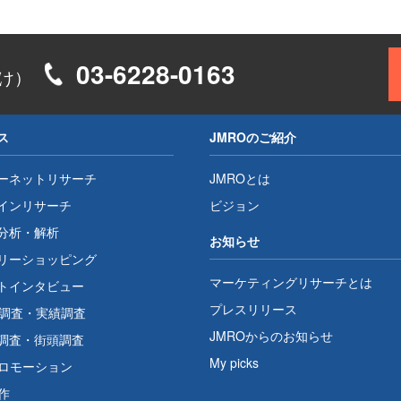
03-6228-0163
け）
ス
JMROのご紹介
ーネットリサーチ
JMROとは
インリサーチ
ビジョン
分析・解析
お知らせ
リーショッピング
マーケティングリサーチとは
トインタビュー
プレスリリース
1調査
・
実績調査
JMROからのお知らせ
調査
・
街頭調査
My picks
プロモーション
作