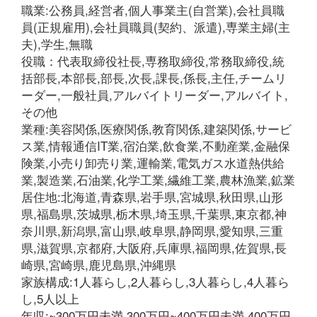
職業:公務員,経営者,個人事業主(自営業),会社員職
員(正規雇用),会社員職員(契約、派遣),専業主婦(主
夫),学生,無職
役職：代表取締役社長,専務取締役,常務取締役,統
括部長,本部長,部長,次長,課長,係長,主任,チームリ
ーダー,一般社員,アルバイトリーダー,アルバイト,
その他
業種:美容関係,医療関係,教育関係,建築関係,サービ
ス業,情報通信IT業,宿泊業,飲食業,不動産業,金融保
険業,小売り卸売り業,運輸業,電気ガス水道熱供給
業,製造業,石油業,化学工業,繊維工業,農林漁業,鉱業
居住地:北海道,青森県,岩手県,宮城県,秋田県,山形
県,福島県,茨城県,栃木県,埼玉県,千葉県,東京都,神
奈川県,新潟県,富山県,岐阜県,静岡県,愛知県,三重
県,滋賀県,京都府,大阪府,兵庫県,福岡県,佐賀県,長
崎県,宮崎県,鹿児島県,沖縄県
家族構成:1人暮らし,2人暮らし,3人暮らし,4人暮ら
し,5人以上
年収:~300万円未満,300万円~400万円未満,400万円