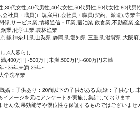
,30代女性,40代男性,40代女性,50代男性,50代女性,60代男
),会社員・職員(正規雇用),会社員・職員(契約、派遣),専業主
関係,サービス業,情報通信・IT業,宿泊業,飲食業,不動産業,
鋼業,化学工業,農林漁業
東京都,神奈川県,山梨県,静岡県,愛知県,三重県,滋賀県,大阪府
らし,4人暮らし
未満,400万円~500万円未満,500万円~600万円未満
年~25年未満,25年~
,大学院卒業
,既婚：子供あり：20歳以下の子供がある,既婚：子供なし,
るイメージを元にアンケートを実施し集計しております
ません/効果効能等や優位性を保証するものではございませ