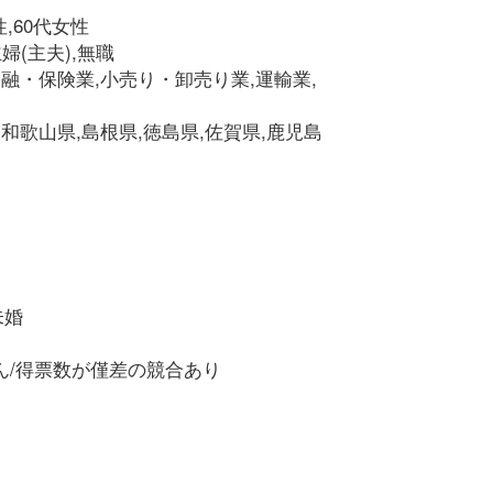
性,60代女性
婦(主夫),無職
金融・保険業,小売り・卸売り業,運輸業,
,和歌山県,島根県,徳島県,佐賀県,鹿児島
未婚
ん/得票数が僅差の競合あり