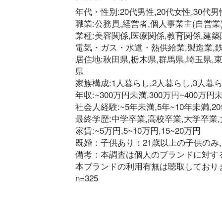
年代・性別:20代男性,20代女性,30代男性
職業:公務員,経営者,個人事業主(自営業
業種:美容関係,医療関係,教育関係,建築
電気・ガス・水道・熱供給業,製造業,鉄
居住地:秋田県,栃木県,群馬県,埼玉県,
県
家族構成:1人暮らし,2人暮らし,3人暮
年収:~300万円未満,300万円~400万円
社会人経験:~5年未満,5年~10年未満,20
最終学歴:中学卒業,高校卒業,大学卒業
家賃:~5万円,5~10万円,15~20万円
既婚：子供あり：21歳以上の子供のみ
備考：本調査は個人のブランドに対す
本ブランドの利用有無は聴取しており
n=325