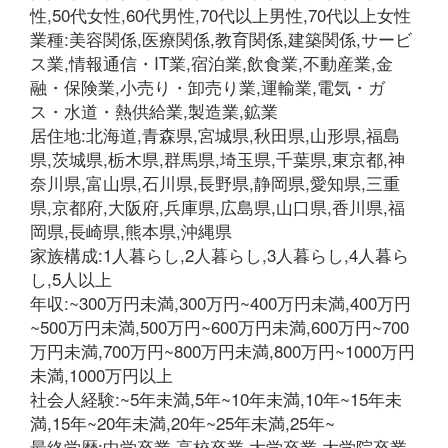
性,50代女性,60代男性,70代以上男性,70代以上女性
業種:美容関係,医療関係,教育関係,建築関係,サービ
ス業,情報通信・IT業,宿泊業,飲食業,不動産業,金
融・保険業,小売り・卸売り業,運輸業,電気・ガ
ス・水道・熱供給業,製造業,鉱業
居住地:北海道,青森県,宮城県,秋田県,山形県,福島
県,茨城県,栃木県,群馬県,埼玉県,千葉県,東京都,神
奈川県,富山県,石川県,長野県,静岡県,愛知県,三重
県,京都府,大阪府,兵庫県,広島県,山口県,香川県,福
岡県,長崎県,熊本県,沖縄県
家族構成:1人暮らし,2人暮らし,3人暮らし,4人暮ら
し,5人以上
年収:~300万円未満,300万円~400万円未満,400万円
~500万円未満,500万円~600万円未満,600万円~700
万円未満,700万円~800万円未満,800万円~1000万円
未満,1000万円以上
社会人経験:~5年未満,5年~10年未満,10年~15年未
満,15年~20年未満,20年~25年未満,25年~
最終学歴:中学卒業,高校卒業,大学卒業,大学院卒業