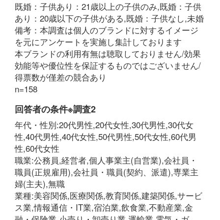
既婚：子供あり：21歳以上の子供のみ,既婚：子供
あり：20歳以下の子供がある,既婚：子供なし,未婚
備考：本調査は個人のブランドに対するイメージ
を元にアンケートを実施し集計しております
本ブランドの利用有無は聴取しておりません/効果
効能等や優位性を保証するものではございません/
得票数が僅差の競合あり
n=158
回答者の条件※調査2
年代・性別:20代男性,20代女性,30代男性,30代女
性,40代男性,40代女性,50代男性,50代女性,60代男
性,60代女性
職業:公務員,経営者,個人事業主(自営業),会社員・
職員(正規雇用),会社員・職員(契約、派遣),専業主
婦(主夫),無職
業種:美容関係,医療関係,教育関係,建築関係,サービ
ス業,情報通信・IT業,宿泊業,飲食業,不動産業,金
融・保険業,小売り・卸売り業,運輸業,電気・ガ