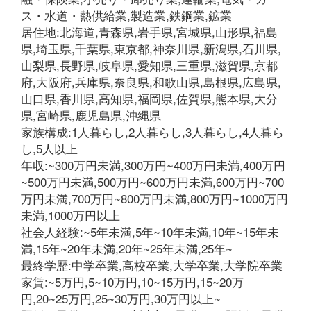
ス・水道・熱供給業,製造業,鉄鋼業,鉱業
居住地:北海道,青森県,岩手県,宮城県,山形県,福島
県,埼玉県,千葉県,東京都,神奈川県,新潟県,石川県,
山梨県,長野県,岐阜県,愛知県,三重県,滋賀県,京都
府,大阪府,兵庫県,奈良県,和歌山県,島根県,広島県,
山口県,香川県,高知県,福岡県,佐賀県,熊本県,大分
県,宮崎県,鹿児島県,沖縄県
家族構成:1人暮らし,2人暮らし,3人暮らし,4人暮ら
し,5人以上
年収:~300万円未満,300万円~400万円未満,400万円
~500万円未満,500万円~600万円未満,600万円~700
万円未満,700万円~800万円未満,800万円~1000万円
未満,1000万円以上
社会人経験:~5年未満,5年~10年未満,10年~15年未
満,15年~20年未満,20年~25年未満,25年~
最終学歴:中学卒業,高校卒業,大学卒業,大学院卒業
家賃:~5万円,5~10万円,10~15万円,15~20万
円,20~25万円,25~30万円,30万円以上~