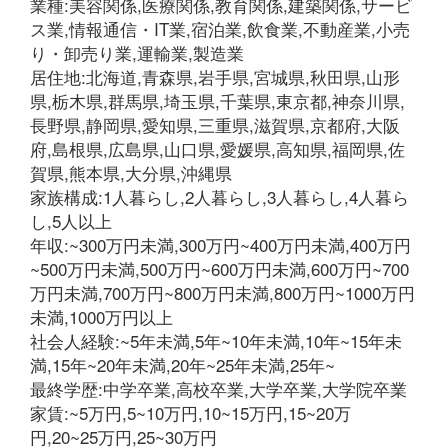
業種:美容関係,医療関係,教育関係,建築関係,サービ
ス業,情報通信・IT業,宿泊業,飲食業,不動産業,小売
り・卸売り業,運輸業,製造業
居住地:北海道,青森県,岩手県,宮城県,秋田県,山形
県,栃木県,群馬県,埼玉県,千葉県,東京都,神奈川県,
長野県,静岡県,愛知県,三重県,滋賀県,京都府,大阪
府,島根県,広島県,山口県,愛媛県,高知県,福岡県,佐
賀県,熊本県,大分県,沖縄県
家族構成:1人暮らし,2人暮らし,3人暮らし,4人暮ら
し,5人以上
年収:~300万円未満,300万円~400万円未満,400万円
~500万円未満,500万円~600万円未満,600万円~700
万円未満,700万円~800万円未満,800万円~1000万円
未満,1000万円以上
社会人経験:~5年未満,5年~10年未満,10年~15年未
満,15年~20年未満,20年~25年未満,25年~
最終学歴:中学卒業,高校卒業,大学卒業,大学院卒業
家賃:~5万円,5~10万円,10~15万円,15~20万
円,20~25万円,25~30万円