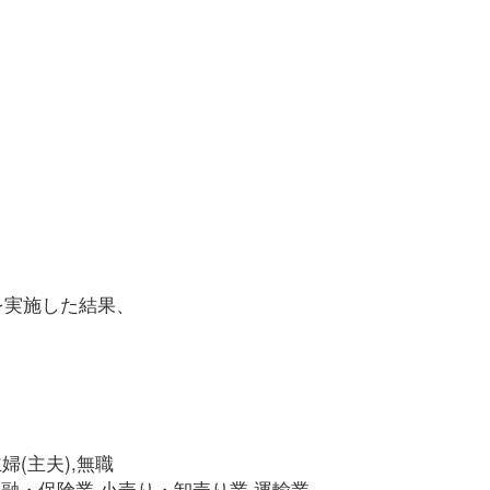
を実施した結果、
婦(主夫),無職
金融・保険業,小売り・卸売り業,運輸業,