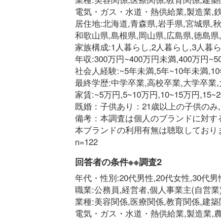
電気・ガス・水道・熱供給業,製造業,鉄
居住地:北海道,青森県,岩手県,宮城県,秋
和歌山県,島根県,岡山県,広島県,徳島県
家族構成:1人暮らし,2人暮らし,3人暮ら
年収:300万円~400万円未満,400万円~5
社会人経験:~5年未満,5年~10年未満,10年
最終学歴:中学卒業,高校卒業,大学卒業
家賃:~5万円,5~10万円,10~15万円,15
既婚：子供あり：21歳以上の子供のみ
備考：本調査は個人のブランドに対す
本ブランドの利用有無は聴取しており
n=122
回答者の条件※※調査2
年代・性別:20代男性,20代女性,30代男性
職業:公務員,経営者,個人事業主(自営業
業種:美容関係,医療関係,教育関係,建築
電気・ガス・水道・熱供給業,製造業,農