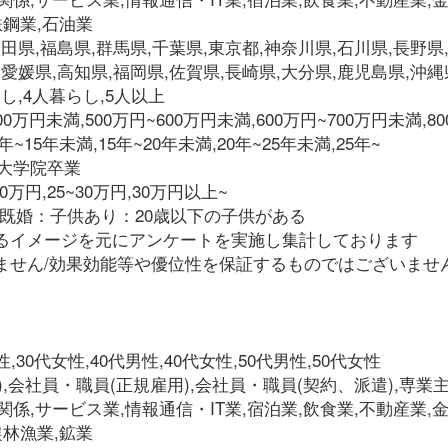
鋼業,石油業
田県,福島県,群馬県,千葉県,東京都,神奈川県,石川県,長野県
,愛媛県,高知県,福岡県,佐賀県,長崎県,大分県,鹿児島県,沖縄
し,4人暮らし,5人以上
00万円未満,500万円~600万円未満,600万円~700万円未満,8
~15年未満,15年~20年未満,20年~25年未満,25年~
,大学院卒業
~20万円,25~30万円,30万円以上~
,既婚：子供あり：20歳以下の子供がある
るイメージを元にアンケートを実施し集計しております
ません/効果効能等や優位性を保証するものではございませ
,30代女性,40代男性,40代女性,50代男性,50代女性
),会社員・職員(正規雇用),会社員・職員(契約、派遣),専業主
関係,サービス業,情報通信・IT業,宿泊業,飲食業,不動産業,
林漁業,鉱業