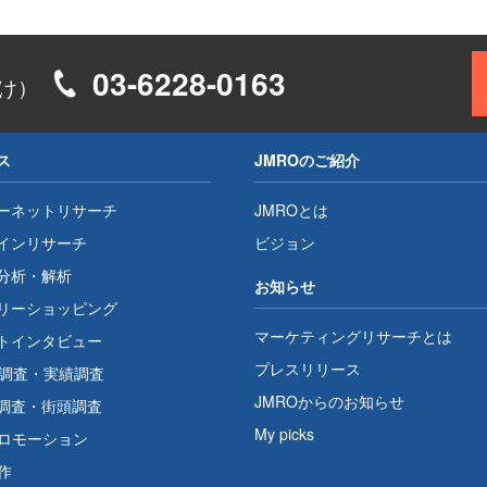
03-6228-0163
け）
ス
JMROのご紹介
ーネットリサーチ
JMROとは
インリサーチ
ビジョン
分析・解析
お知らせ
リーショッピング
マーケティングリサーチとは
トインタビュー
プレスリリース
1調査
・
実績調査
JMROからのお知らせ
調査
・
街頭調査
My picks
プロモーション
作