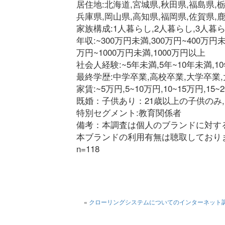
居住地:北海道,宮城県,秋田県,福島県,栃
兵庫県,岡山県,高知県,福岡県,佐賀県,
家族構成:1人暮らし,2人暮らし,3人暮ら
年収:~300万円未満,300万円~400万円未
万円~1000万円未満,1000万円以上
社会人経験:~5年未満,5年~10年未満,10年
最終学歴:中学卒業,高校卒業,大学卒業
家賃:~5万円,5~10万円,10~15万円,15
既婚：子供あり：21歳以上の子供のみ
特別セグメント:教育関係者
備考：本調査は個人のブランドに対す
本ブランドの利用有無は聴取しており
n=118
«
クローリングシステムについてのインターネット