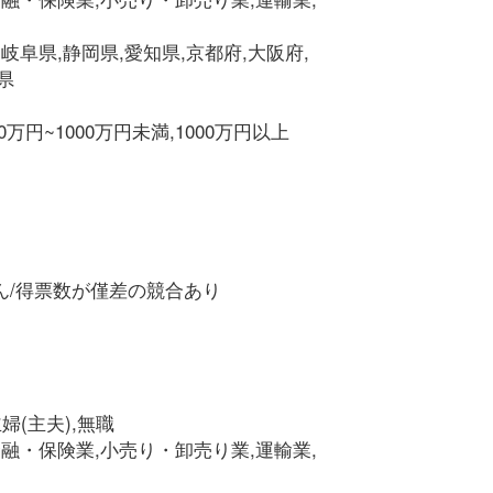
,岐阜県,静岡県,愛知県,京都府,大阪府,
県
00万円~1000万円未満,1000万円以上
ん/得票数が僅差の競合あり
婦(主夫),無職
金融・保険業,小売り・卸売り業,運輸業,