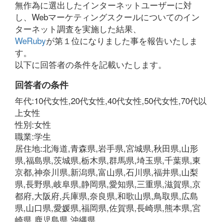
無作為に選出したインターネットユーザーに対
し、Webマーケティングスクールについてのイン
ターネット調査を実施した結果、
WeRuby
が第１位になりました事を報告いたしま
す。
以下に回答者の条件を記載いたします。
回答者の条件
年代:10代女性,20代女性,40代女性,50代女性,70代以
上女性
性別:女性
職業:学生
居住地:北海道,青森県,岩手県,宮城県,秋田県,山形
県,福島県,茨城県,栃木県,群馬県,埼玉県,千葉県,東
京都,神奈川県,新潟県,富山県,石川県,福井県,山梨
県,長野県,岐阜県,静岡県,愛知県,三重県,滋賀県,京
都府,大阪府,兵庫県,奈良県,和歌山県,鳥取県,広島
県,山口県,愛媛県,福岡県,佐賀県,長崎県,熊本県,宮
崎県,鹿児島県,沖縄県