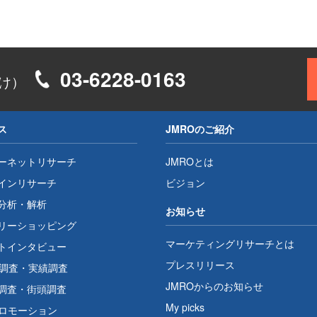
03-6228-0163
け）
ス
JMROのご紹介
ーネットリサーチ
JMROとは
インリサーチ
ビジョン
分析・解析
お知らせ
リーショッピング
マーケティングリサーチとは
トインタビュー
プレスリリース
1調査
・
実績調査
JMROからのお知らせ
調査
・
街頭調査
My picks
プロモーション