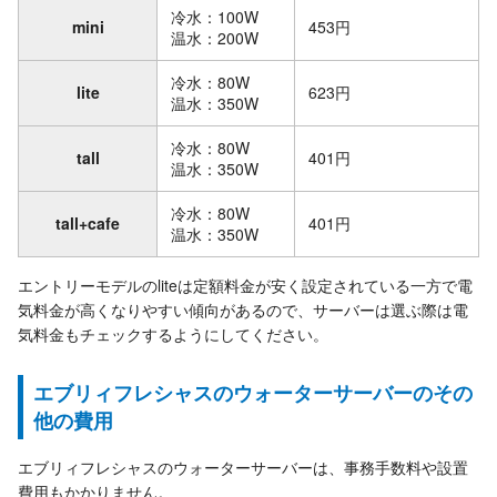
冷水：100W
mini
453円
温水：200W
冷水：80W
lite
623円
温水：350W
冷水：80W
tall
401円
温水：350W
冷水：80W
tall+cafe
401円
温水：350W
エントリーモデルのliteは定額料金が安く設定されている一方で電
気料金が高くなりやすい傾向があるので、サーバーは選ぶ際は電
気料金もチェックするようにしてください。
エブリィフレシャスのウォーターサーバーのその
他の費用
エブリィフレシャスのウォーターサーバーは、事務手数料や設置
費用もかかりません。