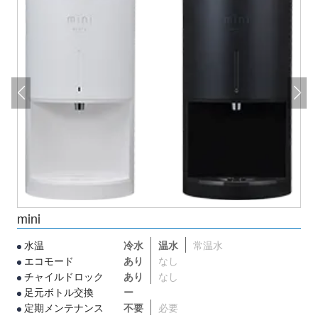
t
mini
水温
冷水
温水
常温水
エコモード
あり
なし
チャイルドロック
あり
なし
足元ボトル交換
ー
定期メンテナンス
不要
必要