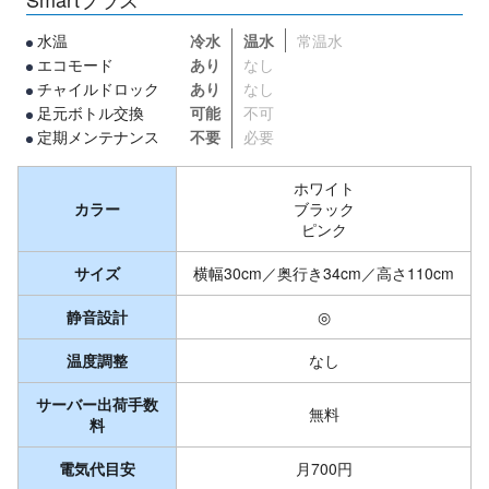
水温
冷水
温水
常温水
エコモード
あり
なし
チャイルドロック
あり
なし
足元ボトル交換
可能
不可
定期メンテナンス
不要
必要
ホワイト
カラー
ブラック
ピンク
サイズ
横幅30cm／奥行き34cm／高さ110cm
静音設計
◎
温度調整
なし
サーバー出荷手数
無料
料
電気代目安
月700円