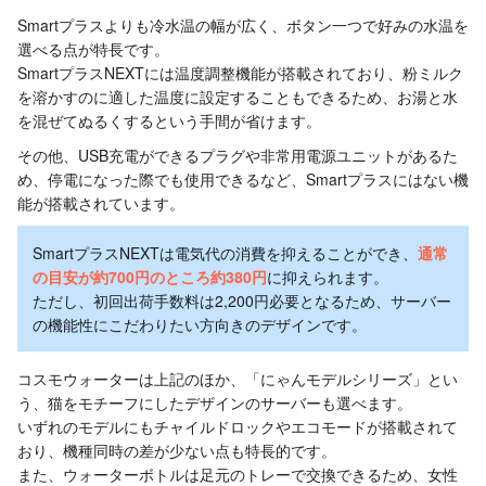
Smartプラスよりも冷水温の幅が広く、ボタン一つで好みの水温を
選べる点が特長です。
SmartプラスNEXTには温度調整機能が搭載されており、粉ミルク
を溶かすのに適した温度に設定することもできるため、お湯と水
を混ぜてぬるくするという手間が省けます。
その他、USB充電ができるプラグや非常用電源ユニットがあるた
め、停電になった際でも使用できるなど、Smartプラスにはない機
能が搭載されています。
SmartプラスNEXTは電気代の消費を抑えることができ、
通常
の目安が約700円のところ約380円
に抑えられます。
ただし、初回出荷手数料は2,200円必要となるため、サーバー
の機能性にこだわりたい方向きのデザインです。
コスモウォーターは上記のほか、「にゃんモデルシリーズ」とい
う、猫をモチーフにしたデザインのサーバーも選べます。
いずれのモデルにもチャイルドロックやエコモードが搭載されて
おり、機種同時の差が少ない点も特長的です。
また、ウォーターボトルは足元のトレーで交換できるため、女性