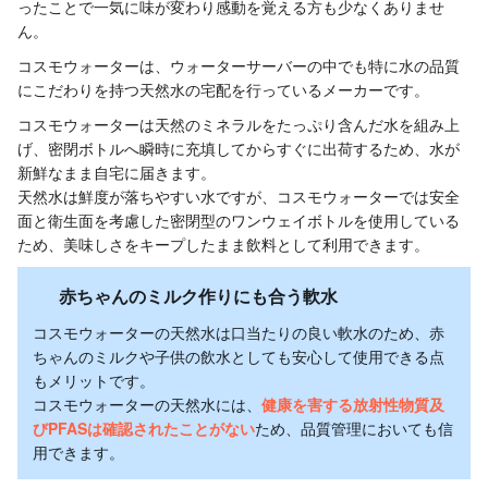
ったことで一気に味が変わり感動を覚える方も少なくありませ
ん。
コスモウォーターは、ウォーターサーバーの中でも特に水の品質
にこだわりを持つ天然水の宅配を行っているメーカーです。
コスモウォーターは天然のミネラルをたっぷり含んだ水を組み上
げ、密閉ボトルへ瞬時に充填してからすぐに出荷するため、水が
新鮮なまま自宅に届きます。
天然水は鮮度が落ちやすい水ですが、コスモウォーターでは安全
面と衛生面を考慮した密閉型のワンウェイボトルを使用している
ため、美味しさをキープしたまま飲料として利用できます。
赤ちゃんのミルク作りにも合う軟水
コスモウォーターの天然水は口当たりの良い軟水のため、赤
ちゃんのミルクや子供の飲水としても安心して使用できる点
もメリットです。
コスモウォーターの天然水には、
健康を害する放射性物質及
びPFASは確認されたことがない
ため、品質管理においても信
用できます。