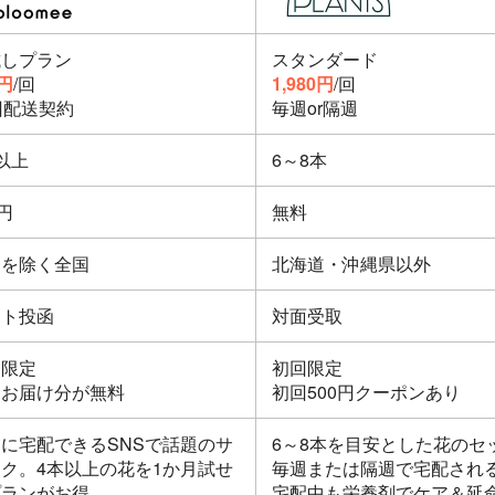
試しプラン
スタンダード
0円
/回
1,980円
/回
回配送契約
毎週or隔週
以上
6～8本
5円
無料
島を除く全国
北海道・沖縄県以外
スト投函
対面受取
間限定
初回限定
回お届け分が無料
初回500円クーポンあり
に宅配できるSNSで話題のサ
6～8本を目安とした花のセ
ク。4本以上の花を1か月試せ
毎週または隔週で宅配され
プランがお得。
宅配中も栄養剤でケア＆延