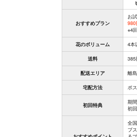
お
おすすめプラン
98
※4
花のボリューム
4本
送料
38
配送エリア
離
宅配方法
ポ
期
初回特典
初
全国
ブス
おすすめポイント
る