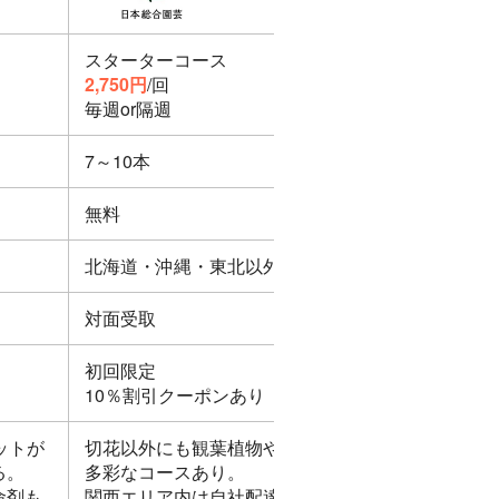
スターターコース
2,750円
/回
毎週or隔週
7～10本
無料
北海道・沖縄・東北以外
対面受取
初回限定
10％割引クーポンあり
ットが
切花以外にも観葉植物や仏花など
る。
多彩なコースあり。
命剤も
関西エリア内は自社配達便が可能