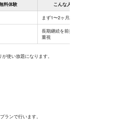
無料体験
こんな人向け
まず1〜2ヶ月試したい
長期継続を前提にコスパ
重視
プリが使い放題になります。
は有料プランで行います。