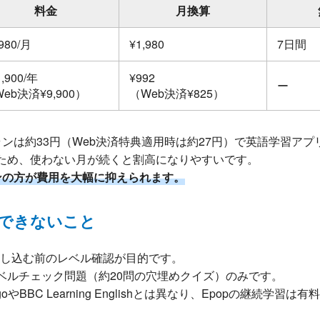
料金
月換算
,980/月
¥1,980
7日間
1,900/年
¥992
ー
eb決済¥9,900）
（Web決済¥825）
ンは約33円（Web決済特典適用時は約27円）で英語学習ア
ため、使わない月が続くと割高になりやすいです。
ンの方が費用を大幅に抑えられます。
できないこと
申し込む前のレベル確認が目的です。
ベルチェック問題（約20問の穴埋めクイズ）のみです。
oやBBC Learning Englishとは異なり、Epopの継続学習