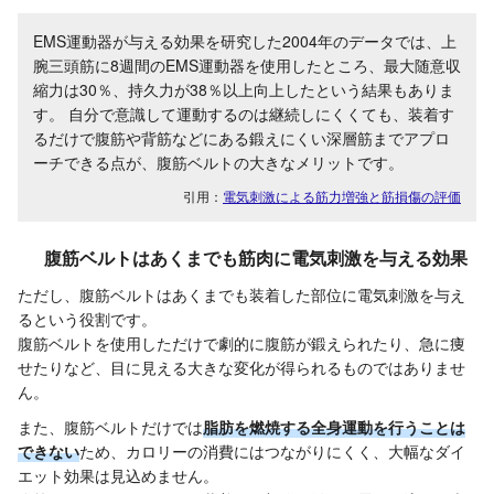
EMS運動器が与える効果を研究した2004年のデータでは、上
腕三頭筋に8週間のEMS運動器を使用したところ、最大随意収
縮力は30％、持久力が38％以上向上したという結果もありま
す。 自分で意識して運動するのは継続しにくくても、装着す
るだけで腹筋や背筋などにある鍛えにくい深層筋までアプロ
ーチできる点が、腹筋ベルトの大きなメリットです。
引用：
電気刺激による筋力増強と筋損傷の評価
腹筋ベルトはあくまでも筋肉に電気刺激を与える効果
ただし、腹筋ベルトはあくまでも装着した部位に電気刺激を与え
るという役割です。
腹筋ベルトを使用しただけで劇的に腹筋が鍛えられたり、急に痩
せたりなど、目に見える大きな変化が得られるものではありませ
ん。
また、腹筋ベルトだけでは
脂肪を燃焼する全身運動を行うことは
できない
ため、カロリーの消費にはつながりにくく、大幅なダイ
エット効果は見込めません。