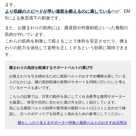
ます。
より収縮のスピードが早い速筋を鍛えるのに適している
のが、EM
Sによる無意識下の刺激です。
また、お腹まわりの筋肉には、腹直筋や外腹斜筋といった種類の
筋肉が付いています。
これらの筋肉を刺激して鍛えることで体幹を安定させたり、腰ま
わりの筋力を強化して姿勢を正しくするという効果に期待できま
す。
腰まわりの負担を軽減するサポートベルトの選び方
お腹まわりを引き締めるために腹筋ベルトのおすすめ機種を探している
人のなかには、腰の負担軽減や姿勢のサポートを同時に行いたいと考え
ているケースも多いです。
こちらの記事では、日常の動作を楽にしてくれる優秀な腰用サポーター
を厳選し、体型や目的に合わせた選び方を詳しく紹介しています。
気になる腹筋ベルトの効果や愛用者の腹筋ベルトの口コミと合わせて確
認し、日々のボディケアを効率よく進めるための参考にしてください。
腰をしっかり支えるサポーター特集と腹筋ベルトのおすすめ活用法