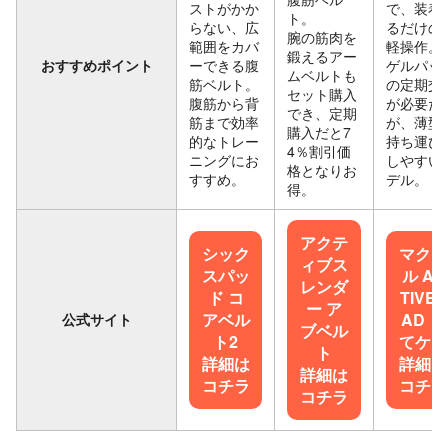
ストがかか
で、装着
ト。
らない、広
るだけの
腕の筋肉を
範囲をカバ
軽操作。
鍛えるアー
おすすめポイント
ーできる腹
ゲルパッ
ムベルトも
筋ベルト。
の定期交
セット購入
腹筋から背
が必要だ
でき、定期
筋まで効率
が、薄型
購入だと7
的なトレー
持ち運び
4％割引価
ニングにお
しやすい
格となりお
すすめ。
デル。
得。
アクテ
シック
マクセ
ィブス
スパッ
ル AC
レンダ
ド コ
TIVEP
ー ア
アベル
AD も
公式サイト
ブベル
ト2
てケア
ト
詳細は
詳細は
詳細は
コチラ
コチラ
コチラ