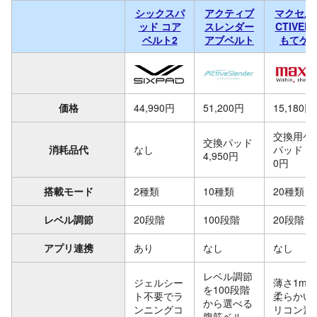
シックスパ
アクティブ
マクセル 
ッド コア
スレンダー
CTIVEP
ベルト2
アブベルト
もてケ
価格
44,990円
51,200円
15,180円
交換用ゲ
交換パッド
消耗品代
なし
パッド 2,
4,950円
0円
搭載モード
2種類
10種類
20種類
レベル調節
20段階
100段階
20段階
アプリ連携
あり
なし
なし
レベル調節
ジェルシー
薄さ1mm
を100段階
ト不要でラ
柔らかい
から選べる
ンニングコ
リコン素
腹筋ベル