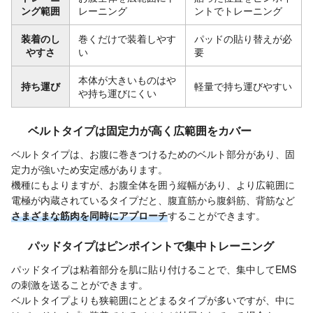
ング範囲
レーニング
ントでトレーニング
装着のし
巻くだけで装着しやす
パッドの貼り替えが必
やすさ
い
要
本体が大きいものはや
持ち運び
軽量で持ち運びやすい
や持ち運びにくい
ベルトタイプは固定力が高く広範囲をカバー
ベルトタイプは、お腹に巻きつけるためのベルト部分があり、固
定力が強いため安定感があります。
機種にもよりますが、お腹全体を囲う縦幅があり、より広範囲に
電極が内蔵されているタイプだと、腹直筋から腹斜筋、背筋など
さまざまな筋肉を同時にアプローチ
することができます。
パッドタイプはピンポイントで集中トレーニング
パッドタイプは粘着部分を肌に貼り付けることで、集中してEMS
の刺激を送ることができます。
ベルトタイプよりも狭範囲にとどまるタイプが多いですが、中に