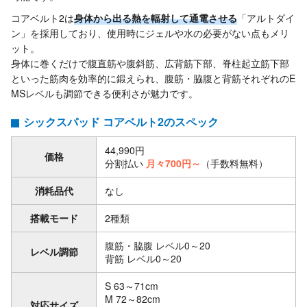
コアベルト2は
身体から出る熱を輻射して通電させる
「アルトダイ
ン」を採用しており、使用時にジェルや水の必要がない点もメリ
ット。
身体に巻くだけで腹直筋や腹斜筋、広背筋下部、脊柱起立筋下部
といった筋肉を効率的に鍛えられ、腹筋・脇腹と背筋それぞれのE
MSレベルも調節できる便利さが魅力です。
シックスパッド コアベルト2のスペック
44,990円
価格
分割払い
月々700円～
（手数料無料）
消耗品代
なし
搭載モード
2種類
腹筋・脇腹 レベル0～20
レベル調節
背筋 レベル0～20
S 63～71cm
M 72～82cm
対応サイズ