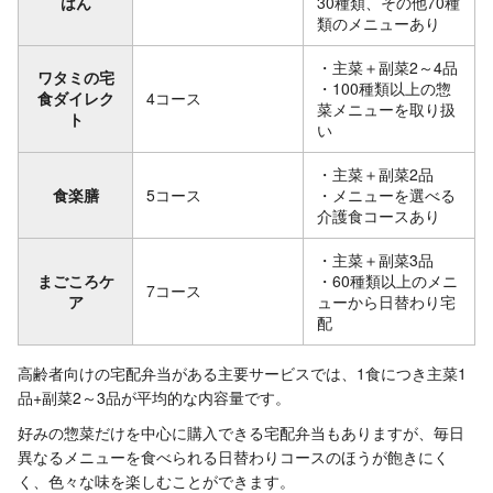
はん
30種類、その他70種
類のメニューあり
・主菜＋副菜2～4品
ワタミの宅
・100種類以上の惣
食ダイレク
4コース
菜メニューを取り扱
ト
い
・主菜＋副菜2品
食楽膳
5コース
・メニューを選べる
介護食コースあり
・主菜＋副菜3品
まごころケ
・60種類以上のメニ
7コース
ア
ューから日替わり宅
配
高齢者向けの宅配弁当がある主要サービスでは、1食につき主菜1
品+副菜2～3品が平均的な内容量です。
好みの惣菜だけを中心に購入できる宅配弁当もありますが、毎日
異なるメニューを食べられる日替わりコースのほうが飽きにく
く、色々な味を楽しむことができます。