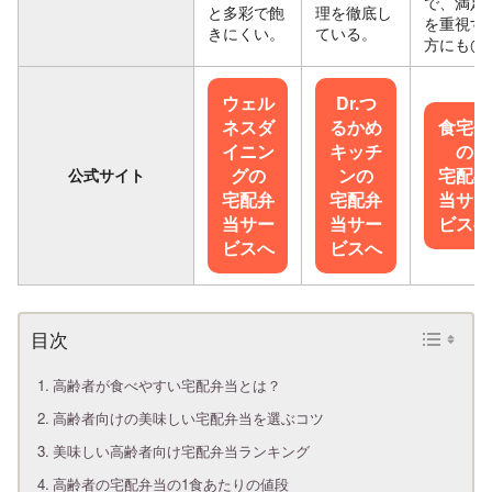
で、満足
と多彩で飽
理を徹底し
を重視す
きにくい。
ている。
方にも◯
ウェル
Dr.つ
ネスダ
るかめ
食宅便
イニン
キッチ
の
グの
ンの
宅配弁
公式サイト
宅配弁
宅配弁
当サー
当サー
当サー
ビスへ
ビスへ
ビスへ
高齢者が食べやすい宅配弁当とは？
高齢者向けの美味しい宅配弁当を選ぶコツ
美味しい高齢者向け宅配弁当ランキング
高齢者の宅配弁当の1食あたりの値段