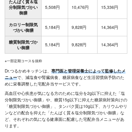
たんぱく質＆塩
分制限気づかい
5,508円
10,476円
15,336円
御膳
カロリー制限気
5,184円
9,828円
14,364円
づかい御膳
糖質制限気づか
5,184円
9,828円
14,364円
い御膳
※一部定期コースを抜粋
Dr.つるかめキッチンは、
専門医と管理栄養士によって監修したメ
ニュー
で、減塩食や腎臓病食、糖尿病食など生活習慣病予防のた
めに栄養調整した宅配弁当サービスです。
高血圧や心疾患が気になる方のために塩分を2g以下に抑えた「塩
分制限気づかい御膳」や、糖質15g以下に抑えた糖尿病対策向けの
「糖質制限気づかい御膳」、タンパク質は10g以下、カリウムやリ
ンなどの配合を抑えた「たんぱく質＆塩分制限気づかい御膳」な
ど、それぞれの気になる健康面に配慮した宅配弁当メニューがあ
ります。