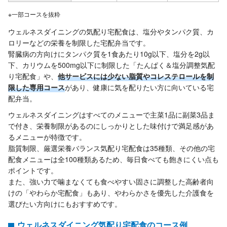
※一部コースを抜粋
ウェルネスダイニングの気配り宅配食は、塩分やタンパク質、カ
ロリーなどの栄養を制限した宅配弁当です。
腎臓病の方向けにタンパク質を1食あたり10g以下、塩分を2g以
下、カリウムを500mg以下に制限した「たんぱく＆塩分調整気配
り宅配食」や、
他サービスには少ない脂質やコレステロールを制
限した専用コース
があり、健康に気を配りたい方に向いている宅
配弁当。
ウェルネスダイニングはすべてのメニューで主菜1品に副菜3品ま
で付き、栄養制限があるのにしっかりとした味付けで満足感があ
るメニューが特徴です。
脂質制限、厳選栄養バランス気配り宅配食は35種類、その他の宅
配食メニューは全100種類あるため、毎日食べても飽きにくい点も
ポイントです。
また、強い力で噛まなくても食べやすい固さに調整した高齢者向
けの「やわらか宅配食」もあり、やわらかさを優先した介護食を
選びたい方向けにもおすすめです。
ウェルネスダイニング気配り宅配食のコース例