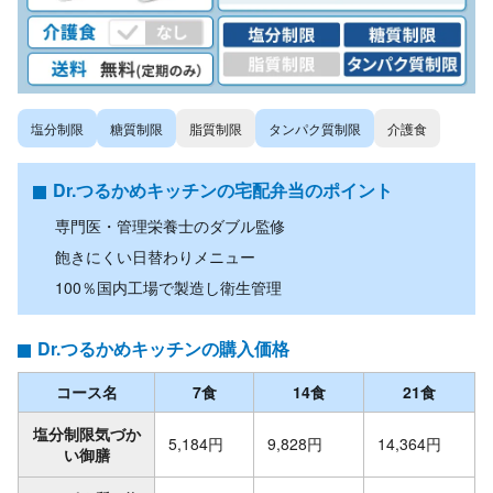
塩分制限
糖質制限
脂質制限
タンパク質制限
介護食
Dr.つるかめキッチンの宅配弁当のポイント
専門医・管理栄養士のダブル監修
飽きにくい日替わりメニュー
100％国内工場で製造し衛生管理
Dr.つるかめキッチンの購入価格
コース名
7食
14食
21食
塩分制限気づか
5,184円
9,828円
14,364円
い御膳