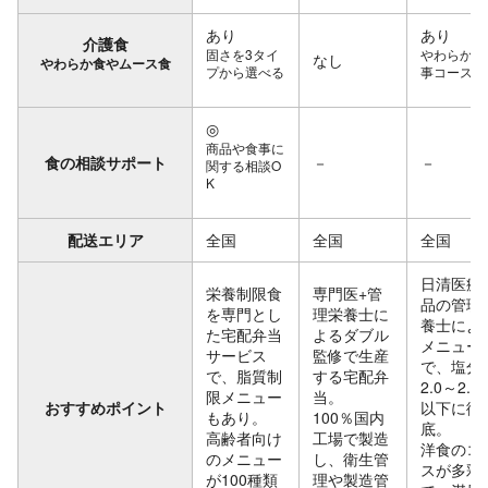
あり
あり
介護食
固さを3タイ
やわらかい
なし
やわらか食やムース食
プから選べる
事コースあ
◎
商品や食事に
食の相談サポート
－
－
関する相談O
K
配送エリア
全国
全国
全国
日清医療
栄養制限食
専門医+管
品の管理
を専門とし
理栄養士に
養士によ
た宅配弁当
よるダブル
メニュー
サービス
監修で生産
で、塩分
で、脂質制
する宅配弁
2.0～2.5g
限メニュー
当。
おすすめポイント
以下に徹
もあり。
100％国内
底。
高齢者向け
工場で製造
洋食のコ
のメニュー
し、衛生管
スが多彩
が100種類
理や製造管