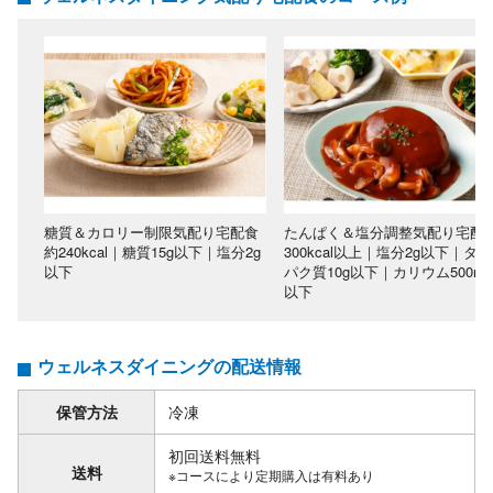
糖質＆カロリー制限気配り宅配食
たんぱく＆塩分調整気配り宅配
約240kcal｜糖質15g以下｜塩分2g
300kcal以上｜塩分2g以下｜タン
以下
パク質10g以下｜カリウム500mg
以下
ウェルネスダイニングの配送情報
保管方法
冷凍
初回送料無料
送料
※コースにより定期購入は有料あり