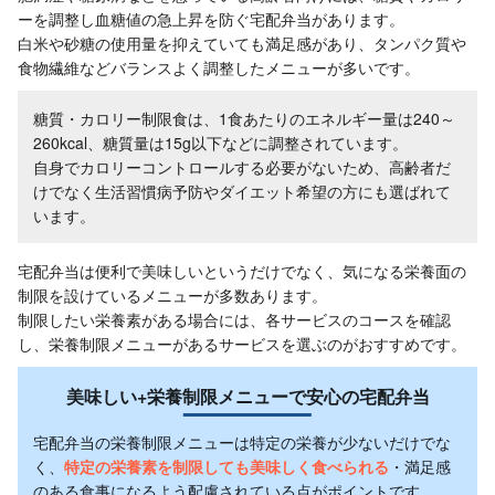
ーを調整し血糖値の急上昇を防ぐ宅配弁当があります。
白米や砂糖の使用量を抑えていても満足感があり、タンパク質や
食物繊維などバランスよく調整したメニューが多いです。
糖質・カロリー制限食は、1食あたりのエネルギー量は240～
260kcal、糖質量は15g以下などに調整されています。
自身でカロリーコントロールする必要がないため、高齢者だ
けでなく生活習慣病予防やダイエット希望の方にも選ばれて
います。
宅配弁当は便利で美味しいというだけでなく、気になる栄養面の
制限を設けているメニューが多数あります。
制限したい栄養素がある場合には、各サービスのコースを確認
し、栄養制限メニューがあるサービスを選ぶのがおすすめです。
美味しい+栄養制限メニューで安心の宅配弁当
宅配弁当の栄養制限メニューは特定の栄養が少ないだけでな
く、
特定の栄養素を制限しても美味しく食べられる
・満足感
のある食事になるよう配慮されている点がポイントです。