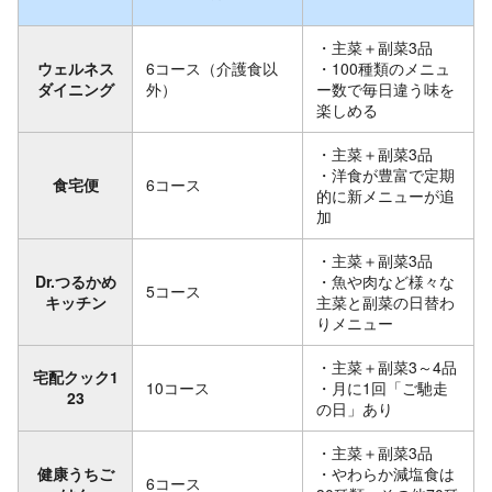
・主菜＋副菜3品
ウェルネス
6コース（介護食以
・100種類のメニュ
ダイニング
外）
ー数で毎日違う味を
楽しめる
・主菜＋副菜3品
・洋食が豊富で定期
食宅便
6コース
的に新メニューが追
加
・主菜＋副菜3品
Dr.つるかめ
・魚や肉など様々な
5コース
キッチン
主菜と副菜の日替わ
りメニュー
・主菜＋副菜3～4品
宅配クック1
10コース
・月に1回「ご馳走
23
の日」あり
・主菜＋副菜3品
健康うちご
・やわらか減塩食は
6コース