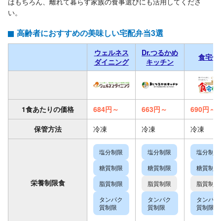
はもちろん、離れて暮らす家族の食事選びにも活用してくださ
い。
高齢者におすすめの美味しい宅配弁当3選
ウェルネス
Dr.つるかめ
食宅便
ダイニング
キッチン
1食あたりの価格
684円～
663円～
690円～
保管方法
冷凍
冷凍
冷凍
塩分制限
塩分制限
塩分制限
糖質制限
糖質制限
糖質制限
栄養制限食
脂質制限
脂質制限
脂質制限
タンパク
タンパク
タンパク
質制限
質制限
質制限