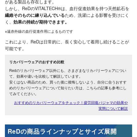
がある製品も存在します。
しかし、ReDのVITALTECH®は、血行促進効果を持つ天然鉱石を
繊維そのものに練り込んでいる
ため、洗濯による影響を受けにく
く、
効果の持続が期待できます。
※遠赤外線の血行促進作用によるものです
これにより、ReDは日常的に、長く安心して着用し続けることが
可能です。
リカバリーウェアのおすすめ比較
Redのリカバリーウェア以外にも、さまざまなリカバリーウェアについ
て、効果や違いを比較して解説しています。
安くはない商品のため、買った後に後悔しないよう、自分に合うおすす
めのリカバリーウェアについて知りたい方は、こちらの記事も参考にし
てみてください。
おすすめのリカバリーウェアをチェック！疲労回復パジャマの効果や
実態について解説
ReDの商品ラインナップとサイズ展開