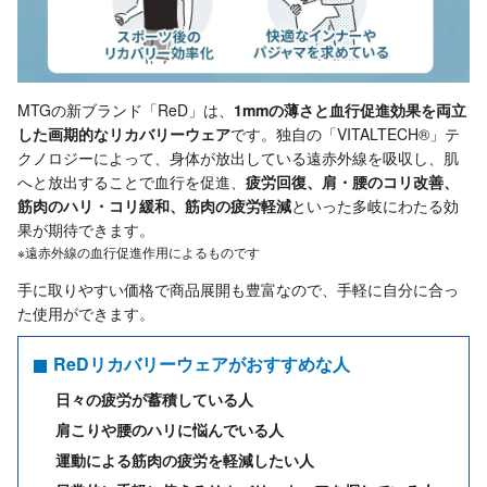
MTGの新ブランド「ReD」は、
1mmの薄さと血行促進効果を両立
した画期的なリカバリーウェア
です。独自の「VITALTECH®」テ
クノロジーによって、身体が放出している遠赤外線を吸収し、肌
へと放出することで血行を促進、
疲労回復、肩・腰のコリ改善、
筋肉のハリ・コリ緩和、筋肉の疲労軽減
といった多岐にわたる効
果が期待できます。
※遠赤外線の血行促進作用によるものです
手に取りやすい価格で商品展開も豊富なので、手軽に自分に合っ
た使用ができます。
ReDリカバリーウェアがおすすめな人
日々の疲労が蓄積している人
肩こりや腰のハリに悩んでいる人
運動による筋肉の疲労を軽減したい人