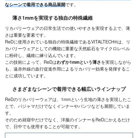
なシーンで着用できる商品展開
です。
薄さ1mmを実現する独自の特殊繊維
リカバリーウェアの日常生活での使いやすさを実現する上で、薄
さは重要な要素です。
ReDに使用されている独自の特殊繊維であるVITALTECH®は、リ
カバリーウェアとしての機能に重要な天然鉱石をマイクロレベル
に粉砕し、繊維に練り込んでいます。
この技術によって、ReDは
わずか1mmという薄さ
を実現しながら
も、遠赤外線の血行促進作用によるリカバリー効果を発揮するこ
とに成功しています。
さまざまなシーンで着用できる幅広いラインナップ
ReDのリカバリーウェアは、1mmという生地の薄さを実現したこ
とで、パジャマだけでなくインナーやパンツなども展開していま
す。
そのため就寝中だけでなく、洋服のインナーをReDにかえるだけ
で、日中でも使用することが可能です。