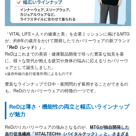
「VITAL LIFE＝人々の健康と美」を企業ミッションに掲げるMTG
が、約8年の歳月をかけて開発したリカバリーウェアの新ブランド
「ReD（レッド）」
。
ReDはこれまでの美容・健康製品開発で培った豊富な知見を基
に、様々な世代が抱える疲労や身体の悩みに応えるリカバリーウ
ェアとして誕生しました。
※遠赤外線の血行促進作用によるものです
豊富なラインナップで日中・夜間問わず着用することができるの
も、ReDのリカバリーウェアの特徴の一つです。
ReDは薄さ・機能性の両立と幅広いラインナップ
が魅力
ReDのリカバリーウェアの強みとなるのが、
MTGが独自開発した
血行促進繊維「VITALTECH®（バイタルテック）」と、さまざま