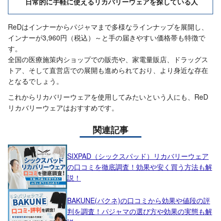
日常的に手軽に使えるリカバリーウェアを探している人
ReDはインナーからパジャマまで多様なラインナップを展開し、
インナーが3,960円（税込）～と手の届きやすい価格帯も特徴で
す。
全国の医療施策内ショップでの販売や、家電量販店、ドラッグス
トア、そして直営店での展開も進められており、より身近な存在
となるでしょう。
これからリカバリーウェアを使用してみたいという人にも、ReD
リカバリーウェアはおすすめです。
関連記事
SIXPAD（シックスパッド）リカバリーウェア
の口コミを徹底調査！効果や安く買う方法も解
説！
BAKUNE(バクネ)の口コミから効果や値段の評
判を調査！パジャマの選び方や効果の実態も解