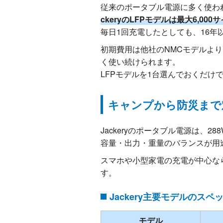
従来のポータブル電源に多く使われ
ckeryのLFPモデルは最大6,0
毎日1回充電したとしても、16年
初期費用は他社のNMCモデルより
く使い続けられます。
LFPモデルを1台選んでおくだけ
キャンプから防災まで
Jackeryのポータブル電源は、2
容量・出力・重量のバランスが用
スマホや小型家電の充電が中心なら3
す。
Jackery主要モデルのスペ
モデル