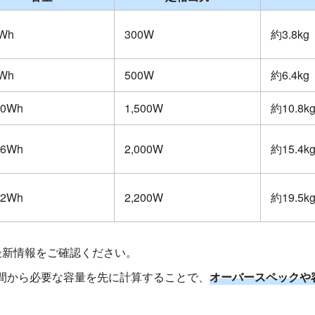
Wh
300W
約3.8kg
Wh
500W
約6.4kg
70Wh
1,500W
約10.8k
36Wh
2,000W
約15.4k
42Wh
2,200W
約19.5k
最新情報をご確認ください。
間から必要な容量を先に計算することで、
オーバースペックや