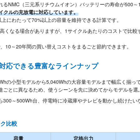
るNMC（三元系リチウムイオン）バッテリーの寿命が500～1
00サイクルの充放電に対応しています。
以上にわたって70%以上の容量を維持できる計算です。
高くなる場合がありますが、1サイクルあたりのコストで比較する
で、10～20年間の買い替えコストをまるごと節約できます。
対応できる豊富なラインナップ
88Whの小型モデルから5,040Whの大容量モデルまで幅広く揃っ
途ごとに異なるため、使うシーンを先に決めてからモデルを選
00～500Wh台、停電時に冷蔵庫やテレビを動かし続けたいな
ック比較
容量
定格出力