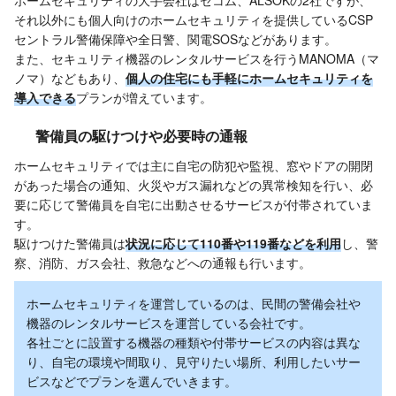
ホームセキュリティの大手会社はセコム、ALSOKの2社ですが、
それ以外にも個人向けのホームセキュリティを提供しているCSP
セントラル警備保障や全日警、関電SOSなどがあります。
また、セキュリティ機器のレンタルサービスを行うMANOMA（マ
ノマ）などもあり、
個人の住宅にも手軽にホームセキュリティを
導入できる
プランが増えています。
警備員の駆けつけや必要時の通報
ホームセキュリティでは主に自宅の防犯や監視、窓やドアの開閉
があった場合の通知、火災やガス漏れなどの異常検知を行い、必
要に応じて警備員を自宅に出動させるサービスが付帯されていま
す。
駆けつけた警備員は
状況に応じて110番や119番などを利用
し、警
察、消防、ガス会社、救急などへの通報も行います。
ホームセキュリティを運営しているのは、民間の警備会社や
機器のレンタルサービスを運営している会社です。
各社ごとに設置する機器の種類や付帯サービスの内容は異な
り、自宅の環境や間取り、見守りたい場所、利用したいサー
ビスなどでプランを選んでいきます。