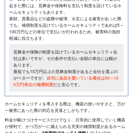
起きた際には、見舞金や保険料を支払う制度を設けているホ
ームセキュリティもあります。
家財、貴重品などの盗難や破壊、火災による被害があった際
でも、補償制度を設けているホームセキュリティであれば5～
100万円などの単位で支払いが行われるため、被害時の負担
軽減に役立ちます。
見舞金や保険の制度を設けているホームセキュリティ会
社は多いですが、その条件や支払い金額の単位には幅が
あります。
最低でも10万円以上の見舞金制度があると会社を選ぶの
がベターですが、
自宅に金品を置いている場合は50～10
0万円単位の補償制度
だと安心です。
ホームセキュリティを導入する際は、機器の使いやすさと、万が
一被害にあった際の対応を見落としがちです。
料金や駆けつけサービスだけでなく、日常的に使用していく機器
が便利で、かつ万が一に備えられる充実の補償制度があるホーム
セキュリティだと、
5年契約であっても後悔しにくい
です。