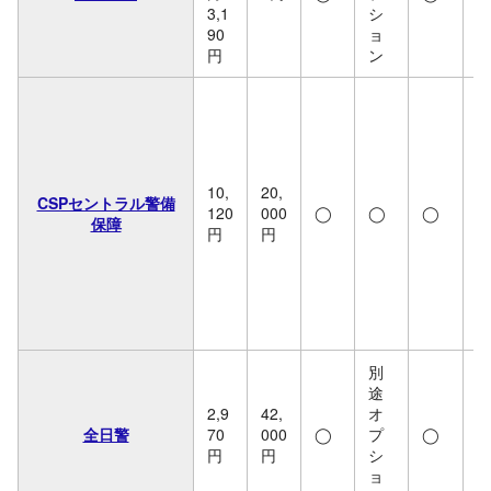
3,1
シ
90
ョ
円
ン
10,
20,
CSPセントラル警備
120
000
◯
◯
◯
保障
円
円
5
0
円
別
途
2,9
42,
オ
全日警
70
000
◯
プ
◯
円
円
シ
ョ