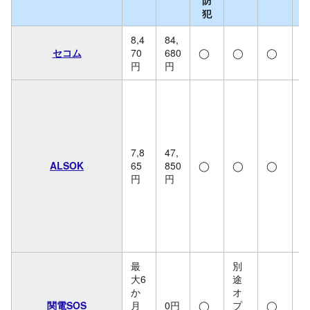
犯
8,4
84,
セコム
70
680
◯
◯
◯
円
円
7,8
47,
ALSOK
65
850
◯
◯
◯
円
円
7
0
円
最
別
大6
途
か
オ
関電SOS
月
0円
◯
プ
◯