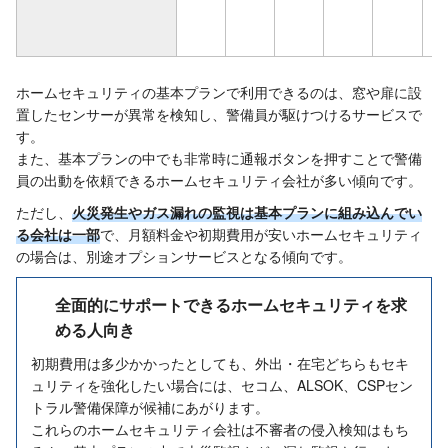
円
ホームセキュリティの基本プランで利用できるのは、窓や扉に設
置したセンサーが異常を検知し、警備員が駆けつけるサービスで
す。
また、基本プランの中でも非常時に通報ボタンを押すことで警備
員の出動を依頼できるホームセキュリティ会社が多い傾向です。
ただし、
火災発生やガス漏れの監視は基本プランに組み込んでい
る会社は一部
で、月額料金や初期費用が安いホームセキュリティ
の場合は、別途オプションサービスとなる傾向です。
全面的にサポートできるホームセキュリティを求
める人向き
初期費用は多少かかったとしても、外出・在宅どちらもセキ
ュリティを強化したい場合には、セコム、ALSOK、CSPセン
トラル警備保障が候補にあがります。
これらのホームセキュリティ会社は不審者の侵入検知はもち