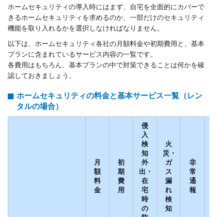
ホームセキュリティの導入時にはまず、自宅を全面的にカバーで
きるホームセキュリティを求めるのか、一部だけのセキュリティ
機能を取り入れるかを選択しなければなりません。
以下は、ホームセキュリティ各社の月額料金や初期費用と、基本
プランに含まれているサービス内容の一覧です。
各費用はもちろん、基本プランの中で対策できることは何かを確
認しておきましょう。
ホームセキュリティの料金と基本サービス一覧（レン
タルの場合）
侵
入
検
火
知
災・
月
初
外
ガ
非
額
期
出・
ス
常
料
費
在
漏
通
金
用
宅
れ
報
時
検
の
知
防