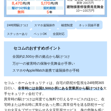
24時間駆けつけ
スマホ遠隔操作
補償制度
ネット回線不要
ステッカーあり
ペットOK
全国対応
セコムのおすすめポイント
全国約2,500か所の拠点から駆けつけ
万が一の被害時の保険や見舞金が手厚い
スマホやAppleWatch連携で遠隔操作が手軽
セコム・ホームセキュリティは、自宅の防犯や監視を24時間365
日行い、
非常時には全国2,500か所にある営業所から駆けつける
大
手セキュリティ会社です。
異常時の駆けつけは何度でも無料で行えるサービスのほかに、在
宅時または外出時に異常があった際に異常信号を送る防犯サービ
スや火災をブザーで知らせる火災監視サービス、身の危険を感じ