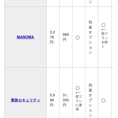
ン
5
0
別
円
◯
途
3
※一
3,2
オ
部プ
980
MANOMA
78
◯
プ
※
ラン
円
円
シ
を除
け
く
ョ
け
ン
セ
ム
備
別
◯
途
※一
5,6
31,
オ
部プ
東急セキュリティ
98
350
プ
◯
ラン
円
円
シ
に適
用
ョ
2
ン
0