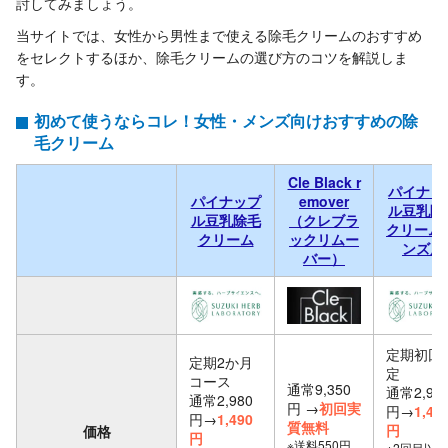
討してみましょう。
当サイトでは、女性から男性まで使える除毛クリームのおすすめ
をセレクトするほか、除毛クリームの選び方のコツを解説しま
す。
初めて使うならコレ！女性・メンズ向けおすすめの除
毛クリーム
Cle Black r
パイナッ
パイナップ
emover
ル豆乳除
ル豆乳除毛
（クレブラ
クリーム 
クリーム
ックリムー
ンズ用
バー）
定期初回
定期2か月
定
コース
通常9,350
通常2,98
通常2,980
円 →
初回実
円→
1,49
円→
1,490
質無料
円
価格
円
※送料550円
※2回目以