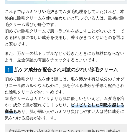
これまではカミソリや毛抜きでムダ毛処理をしていたけれど、本
格的に除毛クリームを使い始めたいと思っている人は、最初の除
毛クリーム選びが肝心です。
初めての除毛クリームで肌トラブルを起こすことがないよう、で
きる限り肌に優しい成分を使用し、香りがきつくないものを選ぶ
と安心です。
また、万が一の肌トラブルなどが起きたときにも無駄にならない
よう、返金保証の有無をチェックするとよいです。
1
肌ケア成分が配合され刺激の少ない除毛クリーム
初めて除毛クリームを使う際には、毛を溶かす有効成分のチオグ
リコール酸カルシウム以外に、肌を守れる成分が手厚く配合され
た除毛クリームがおすすめです。
除毛クリームはカミソリよりも肌に優しいといえど、ムダ毛を溶
かす成分で肌が荒れてしまったり、
ピリピリとした刺激を感じる
商品も
あり、肌が弱い人やカミソリ負けしやすい人は特に成分に
気をつける必要があります。
市販品で価格が安い除毛クリームなどは、肌荒れ防止成分や