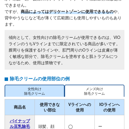
できません。
ですが、
商品によってはデリケートゾーンに使用できるもの
や、
背中やうなじなど毛が薄くて広範囲にも使用しやすいものもあり
ます。
傾向として、女性向けの除毛クリームが使用できるのは、VIO
ラインのうちVラインまでに限定されている商品が多いです。
膣周りを保護するIラインや、肛門周りのOラインは皮膚が薄
く敏感な部分で、除毛クリームを塗布すると肌トラブルにつ
ながるため、使用は禁物です。
除毛クリームの使用部位の例
女性向け
メンズ向け
除毛クリーム
除毛クリーム
使用できな
Vラインへの
IOラインへ
商品名
い部位
使用
の使用
パイナップ
ル豆乳除毛
頭髪、顔
◯
ー