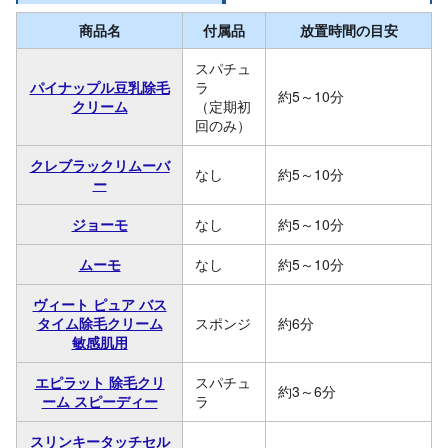
商品名
付属品
放置時間の目安
スパチュ
パイナップル豆乳除毛
ラ
約5～10分
クリーム
（定期初
回のみ）
クレブラックリムーバ
なし
約5～10分
ー
ジョーモ
なし
約5～10分
ムーモ
なし
約5～10分
ヴィート ピュア バス
タイム除毛クリーム
スポンジ
約6分
敏感肌用
エピラット 除毛クリ
スパチュ
約3～6分
ーム スピーディー
ラ
スリンキータッチセル