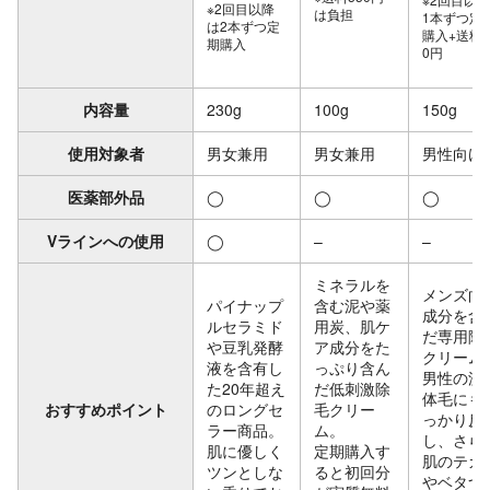
※2回目以降
は負担
1本ずつ定
は2本ずつ定
購入+送料7
期購入
0円
内容量
230g
100g
150g
使用対象者
男女兼用
男女兼用
男性向け
医薬部外品
◯
◯
◯
Vラインへの使用
◯
–
–
ミネラルを
メンズ向
パイナップ
含む泥や薬
成分を含
ルセラミド
用炭、肌ケ
だ専用除
や豆乳発酵
ア成分をた
クリーム
液を含有し
っぷり含ん
男性の濃
た20年超え
だ低刺激除
体毛にも
おすすめポイント
のロングセ
毛クリー
っかり反
ラー商品。
ム。
し、さら
肌に優しく
定期購入す
肌のテカ
ツンとしな
ると初回分
やベタつ