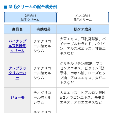
除毛クリームの配合成分例
女性向け
メンズ向け
除毛クリーム
除毛クリーム
商品名
有効成分
肌ケア成分
大豆エキス、豆乳発酵液、パ
パイナップ
チオグリコ
イナップルセラミド、パパイ
ル豆乳除毛
ール酸カル
ン、アルス水エキス、甘茶エ
クリーム
シウム
キスなど
グリチルリチン酸2K、プラ
クレブラッ
チオグリコ
センタエキス、ビタミンC誘
クリムーバ
ール酸カル
導体、ホホバ油、ローズヒッ
ー
シウム
プ油、アロエエキス、大豆エ
キスなど
チオグリコ
大豆エキス、ヒアルロン酸N
ジョーモ
ール酸カル
a-2 オウゴンエキス、モモ葉
シウム
エキス、アロエエキスなど
チオグリコ