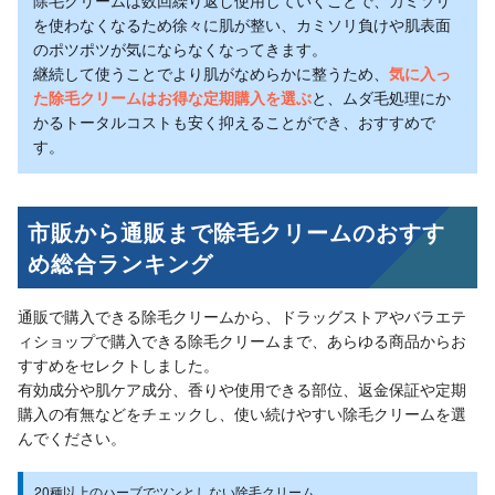
除毛クリームは数回繰り返し使用していくことで、カミソリ
を使わなくなるため徐々に肌が整い、カミソリ負けや肌表面
のポツポツが気にならなくなってきます。
継続して使うことでより肌がなめらかに整うため、
気に入っ
た除毛クリームはお得な定期購入を選ぶ
と、ムダ毛処理にか
かるトータルコストも安く抑えることができ、おすすめで
す。
市販から通販まで除毛クリームのおすす
め総合ランキング
通販で購入できる除毛クリームから、ドラッグストアやバラエテ
ィショップで購入できる除毛クリームまで、あらゆる商品からお
すすめをセレクトしました。
有効成分や肌ケア成分、香りや使用できる部位、返金保証や定期
購入の有無などをチェックし、使い続けやすい除毛クリームを選
んでください。
20種以上のハーブでツンとしない除毛クリーム