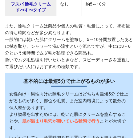
フスパ 除毛クリーム
なし
約5～10分
すべすべタイプ
また、除毛クリームは商品や個人の毛質・毛量によって、塗布後
の待ち時間などが多少異なります。
一般的には乾いた肌にクリームを塗布し、5～10分間放置したあと
に拭き取り、シャワーで洗い流すという流れですが、中には3～6
分という短時間でムダ毛が処理できる商品も。
急いでムダ毛処理を行いたいときなど、スピーディーさを重視し
て選びたい人にはおすすめの種類です。
基本的には最短5分で仕上がるものが多い
女性向け・男性向けの除毛クリームはどちらも最短5分で仕上
がるものが多く、部位や毛質、また室内環境によって数分の
個人差があります。
より効果を出すためには、乾いた肌にクリームを塗布するこ
とや、
肌が温まり毛穴が開いている状態で行う
ことが大切で
す。
いずれにしても、放置時間を長く置いてしまうと肌トラブル