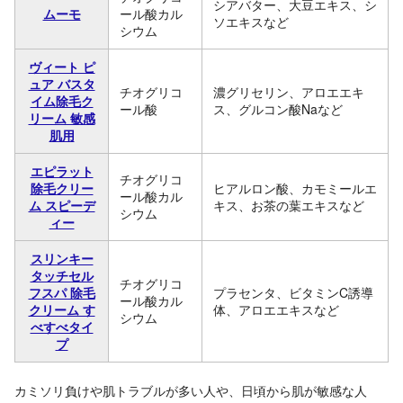
シアバター、大豆エキス、シ
ムーモ
ール酸カル
ソエキスなど
シウム
ヴィート ピ
ュア バスタ
チオグリコ
濃グリセリン、アロエエキ
イム除毛ク
ール酸
ス、グルコン酸Naなど
リーム 敏感
肌用
エピラット
チオグリコ
除毛クリー
ヒアルロン酸、カモミールエ
ール酸カル
ム スピーデ
キス、お茶の葉エキスなど
シウム
ィー
スリンキー
タッチセル
チオグリコ
フスパ 除毛
プラセンタ、ビタミンC誘導
ール酸カル
クリーム す
体、アロエエキスなど
シウム
べすべタイ
プ
カミソリ負けや肌トラブルが多い人や、日頃から肌が敏感な人