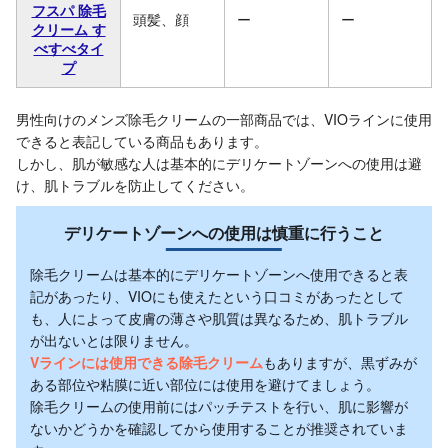
フスパ 除毛
頭髪、顔
ー
ー
クリーム す
べすべタイ
プ
男性向けのメンズ除毛クリームの一部商品では、VIOラインに使用
できると表記している商品もあります。
しかし、肌が敏感な人は基本的にデリケートゾーンへの使用は避
け、肌トラブルを防止してください。
デリケートゾーンへの使用は慎重に行うこと
除毛クリームは基本的にデリケートゾーンへ使用できると表
記があったり、VIOにも使えたという口コミがあったとして
も、人によって皮膚の薄さや肌質は異なるため、肌トラブル
が出ないとは限りません。
Vラインには使用できる除毛クリーム
もありますが、黒ずみが
ある部位や粘膜に近い部位には使用を避けてましょう。
除毛クリームの使用前にはパッチテストを行い、肌に影響が
ないかどうかを確認してから使用することが推奨されていま