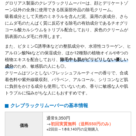
グロリアス製薬のクレブラックリムーバーは、顔とデリケートゾ
ーン以外の全身に使用できる医薬部外品の除毛クリーム。
吸着成分として天然のミネラルを含んだ泥、薬用の炭成分、さら
にムダ毛のたんぱく質に反応する除毛の有効成分であるチオグリ
コール酸カルシウムをトリプル配合しており、炭色のクリームが
肌表面のムダ毛に作用します。
また、ビタミンC誘導体などの整肌成分や、水溶性コラーゲン、ヒ
アルロン酸Naなどの保湿成分、ほか12種類の植物オイルや8つの
植物エキスを配合しており、
除毛中も肌がピリピリしない優しい
成分
のため、敏感肌の人にも◎。
クリームはツンとしないフレッシュフルーティーの香りで、合成
着色料や紫外線吸収剤、パラベン、アルコール、シリコンなど肌
に負担をかける成分も使用していないため、香りに敏感な人や肌
トラブルに悩みがちな人にもおすすめです。
クレブラックリムーバーの基本情報
通常9,350円
→
初回実質無料（送料550円のみ）
価格
※2回目～1本8,140円の定期購入