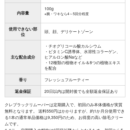
100g
内容量
※腕・ワキなら4～5回分程度
使用できない部
頭、顔、デリケートゾーン
位
・チオグリコール酸カルシウム
・ビタミンC誘導体、水溶性コラーゲン、
主な配合成分
ヒアルロン酸Naなど
・12種類の植物オイル＆8つの植物エキス
を配合
香り
フレッシュフルーティー
返金保証
20日以内は開封後でも全額返金保証あり
クレブラックリムーバーは定期購入で、初回のみ本体価格が実質
無料となります。 送料550円はかかりますが、約1か月分使用でき
る1本の通常単品価格は9,350円のため、お得度の高い除毛クリー
ムです。
ただし、定期購入の解約は6回目以降からとなるため、初回から5