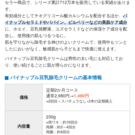
セラー商品で、シリーズ累計712万本を販売している実績がありま
す。
有効成分としてチオグリコール酸カルシウムを配合するほか、
パ
イナップルセラミドやパパイン、ビルベリーなどの美肌ケア成分
に、ホエイ、豆乳発酵液、ユズセラミドなどの保湿ケア成分を配
合し、使用後の肌もつるつるに。
肌を守りながら除毛する伸びのよいクリームで、使用中もツンと
したにおいがなく、敏感肌から子どもまで快適に使えます。
パイナップル豆乳除毛クリームは男性の太い毛にも対応してお
り、使い続けるごとに肌が滑らかになります。
パイナップル豆乳除毛クリームの基本情報
定期2か月コース
通常2,980円→
1,490円
価格
※2回目～スパチュラなし×2本の定期購入
230g
※両ワキ：約16回分
内容量
両脚：約3～4回分
両腕：約4回分