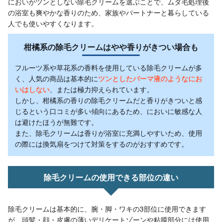
においがツンとしない除毛クリームを選ぶことで、ムダ毛処理後
の浴室も爽やかな香りのため、家族やパートナーと暮らしている
人でも使いやすくなります。
柑橘系の除毛クリームはやや香りがきつい場合も
フルーツ系や草花系の香料を使用している除毛クリームが多
く、人気の商品は基本的に
ツンとしたパーマ液のようなにお
いはしない
、または極力抑えられています。
しかし、柑橘系の香りの除毛クリームだと香りがきついと感
じるという口コミが多い傾向にあるため、においに敏感な人
は避けたほうが無難です。
また、除毛クリームは香りが浴室に充満しやすいため、使用
の際には換気扇をつけて対策をするのがおすすめです。
除毛クリームの使用できる部位の違い
除毛クリームは基本的に、腕・脚・ワキの3部位に使用できます
が、頭髪・顔・皮膚の薄いデリケートゾーンや粘膜部分には使用