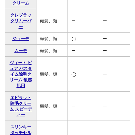
クリーム
クレブラッ
クリムーバ
頭髪、顔
ー
ー
ー
ジョーモ
頭髪、顔
◯
ー
ムーモ
頭髪、顔
ー
ー
ヴィート ピ
ュア バスタ
イム除毛ク
頭髪、顔
◯
ー
リーム 敏感
肌用
エピラット
除毛クリー
頭髪、顔
ー
ー
ム スピーデ
ィー
スリンキー
タッチセル