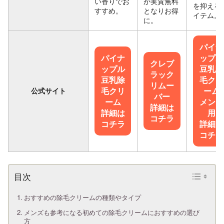
い香りでお
が実質無料
を抑える
すすめ。
となりお得
イテム。
に。
パイナ
パイナ
ップル
クレブ
ップル
豆乳除
ラック
豆乳除
毛クリ
リムー
毛クリ
ーム
公式サイト
バー
ーム
メンズ
詳細は
詳細は
用
コチラ
コチラ
詳細は
コチラ
おすすめの除毛クリームの種類やタイプ
メンズも参考になる初めての除毛クリームにおすすめの選び
方