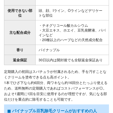
使用できない部
頭、顔、Iライン、Oラインなどデリケー
位
トな部位
・チオグリコール酸カルシウム
・大豆エキス、ホエイ、豆乳発酵液、パパ
主な配合成分
インなど
・20種以上のハーブなどの天然成分配合
香り
パイナップル
返金保証
30日以内は開封後でも全額返金保証あり
定期購入の初回はスパチュラが付属されるため、手を汚すことな
くクリームを塗布できる点も高ポイント。
1本でひざ下なら約6回分、両ワキなら約16回分とたっぷり使える
ため、送料無料の定期購入であればコストパフォーマンスが◎。
およそ1週間に1回を目安に使用するのが理想ですが、気になる部
位だけを重点的に除毛することも可能です。
パイナップル豆乳除毛クリームがおすすめの人