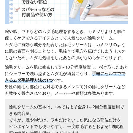
腕や脚、ワキなどのムダ毛処理をするとき、カミソリよりも肌に
優しくケアできるアイテムとして人気なのが除毛クリーム。
ムダ毛に有効な成分を配合した除毛クリームは、カミソリのよう
に肌の表面を削ることなく、毛抜きで毛穴を広げてしまうリスク
もないため、ムダ毛処理をしたあとの肌がなめらかになります。
除毛クリームを肌に塗布して5～10分程度放置し、拭き取ったあと
にシャワーで洗い流すとムダ毛が綺麗になり、
手軽にセルフでで
きるムダ毛処理方法の1つ
です。
男性の剛毛な部位にも対応できるメンズ向けの除毛クリームなど
も数多く販売されており、メーカーや種類は多数あります。
除毛クリームの基本は、1本でおよそ全身1～2回分程度使用で
きる内容量。
ですが、腕や脚だけ、ワキだけといった気になる部位だけを
ピンポイントでも使いやすく、一度除毛するとおよそ1週間程
度は綺麗な状態を保つことができます。