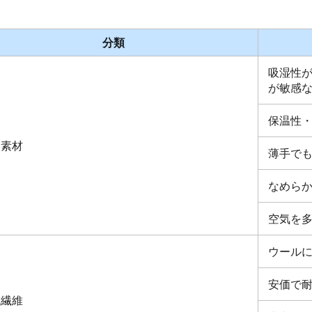
分類
吸湿性
が敏感
保温性
然素材
薄手で
なめら
空気を
ウール
安価で
成繊維